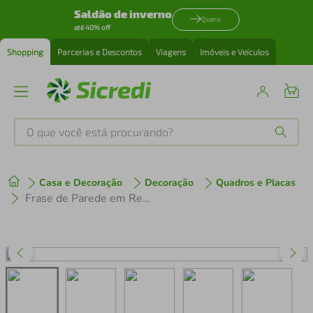
Saldão de inverno
Quero
até 40% off
Shopping
Parcerias e Descontos
Viagens
Imóveis e Veículos
O que você está procurando?
Produtos mais buscados
Casa e Decoração
Decoração
Quadros e Placas
tenis
1
º
Frase de Parede em Relevo Dê o seu Melhor 45x44 Marrom
cafeteira
2
º
perfume
3
º