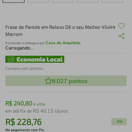
air fryer
4
º
iphone
5
º
Frase de Parede em Relevo Dê o seu Melhor 45x44
Marrom
Casa do Arquiteto
Fornecido e entregue por
Carregando…
Compre com pontos:
8.027
pontos
R$
240
,
80
à vista
em até
6
x de
R$
40
,
13
s/juros
R$
228
,
76
-
5%
No pagamento com Pix