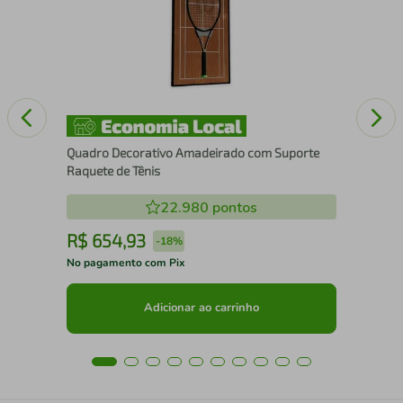
Pad
Quadro Decorativo Amadeirado com Suporte
Raquete de Tênis
22.980
pontos
R$
654
,
93
R
-
18%
No pagamento com Pix
No 
Adicionar ao carrinho