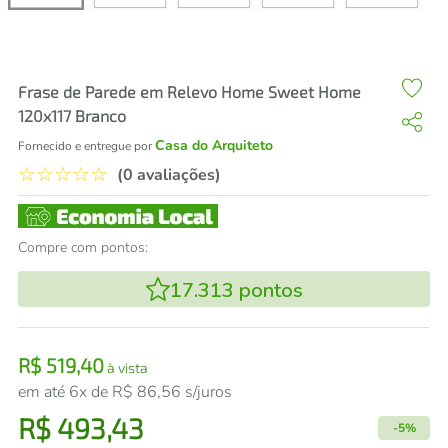
air fryer
4
º
iphone
5
º
Frase de Parede em Relevo Home Sweet Home
120x117 Branco
Casa do Arquiteto
Fornecido e entregue por
☆
☆
☆
☆
☆
(0 avaliações)
Compre com pontos:
17.313
pontos
R$
519
,
40
à vista
em até
6
x de
R$
86
,
56
s/juros
R$
493
,
43
-
5%