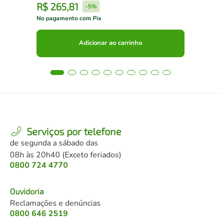
R$
265
,
81
R
-
5%
No pagamento com Pix
No 
Adicionar ao carrinho
Serviços por telefone
de segunda a sábado das
08h às 20h40 (Exceto feriados)
0800 724 4770
Ouvidoria
Reclamações e denúncias
0800 646 2519