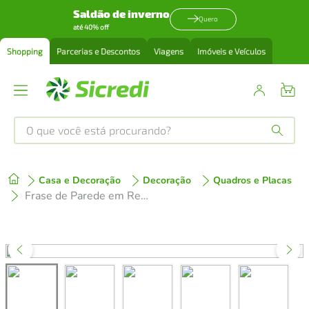
Saldão de inverno
Quero
até 40% off
Shopping
Parcerias e Descontos
Viagens
Imóveis e Veículos
O que você está procurando?
Produtos mais buscados
Casa e Decoração
Decoração
Quadros e Placas
tenis
1
º
Frase de Parede em Relevo Home Sweet Home 120x117 Branco
cafeteira
2
º
perfume
3
º