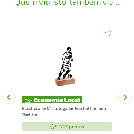
Quem viu isto, também viu...
30
Esc
Escultura de Mesa, Jogador Futebol Canhoto
15x30cm
9.327
pontos