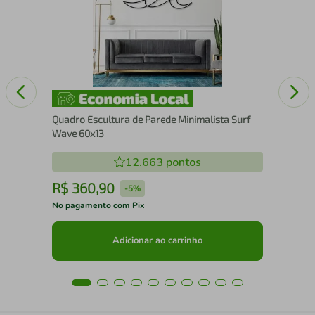
Quadro Escultura de Parede Minimalista Surf
Wave 60x13
12.663
pontos
R$
360
,
90
R
-
5%
No pagamento com Pix
No 
Adicionar ao carrinho