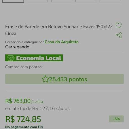
air fryer
4
º
iphone
5
º
Frase de Parede em Relevo Sonhar e Fazer 150x122
Cinza
Casa do Arquiteto
Fornecido e entregue por
Carregando…
Compre com pontos:
25.433
pontos
R$
763
,
00
à vista
em até
6
x de
R$
127
,
16
s/juros
R$
724
,
85
-
5%
No pagamento com Pix