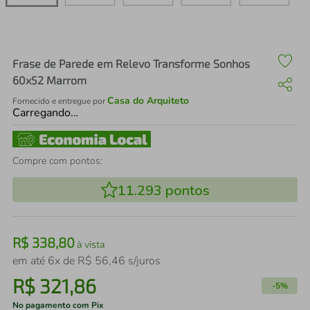
air fryer
4
º
iphone
5
º
Frase de Parede em Relevo Transforme Sonhos
60x52 Marrom
Casa do Arquiteto
Fornecido e entregue por
Carregando…
Compre com pontos:
11.293
pontos
R$
338
,
80
à vista
em até
6
x de
R$
56
,
46
s/juros
R$
321
,
86
-
5%
No pagamento com Pix