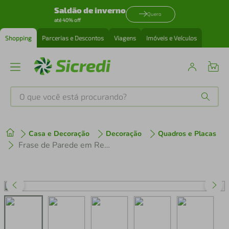
Saldão de inverno
Quero
até 40% off
Shopping
Parcerias e Descontos
Viagens
Imóveis e Veículos
O que você está procurando?
Produtos mais buscados
Casa e Decoração
Decoração
Quadros e Placas
tenis
1
º
Frase de Parede em Relevo Transforme Sonhos 60x52 Marrom
cafeteira
2
º
perfume
3
º