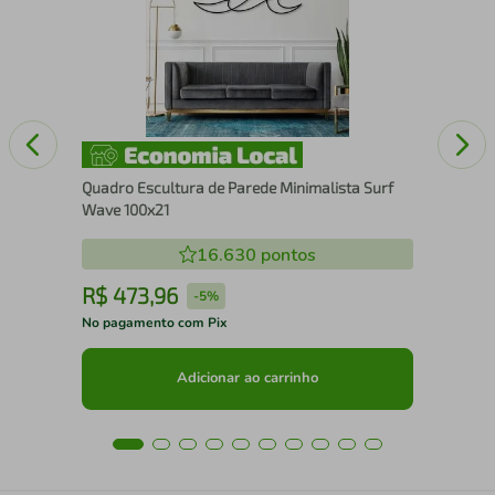
No
Quadro Escultura de Parede Minimalista Surf
Wave 100x21
16.630
pontos
R$
473
,
96
R
-
5%
No pagamento com Pix
No 
Adicionar ao carrinho