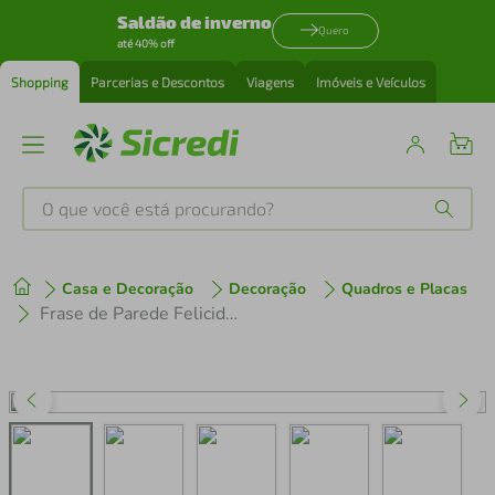
Saldão de inverno
Quero
até 40% off
Shopping
Parcerias e Descontos
Viagens
Imóveis e Veículos
O que você está procurando?
Produtos mais buscados
Casa e Decoração
Decoração
Quadros e Placas
tenis
1
º
Frase de Parede Felicidade Vire Rotina 100x43 Marrom
cafeteira
2
º
perfume
3
º