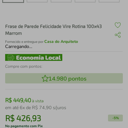
air fryer
4
º
iphone
5
º
Frase de Parede Felicidade Vire Rotina 100x43
Marrom
Casa do Arquiteto
Fornecido e entregue por
Carregando…
Compre com pontos:
14.980
pontos
R$
449
,
40
à vista
em até
6
x de
R$
74
,
90
s/juros
R$
426
,
93
-
5%
No pagamento com Pix