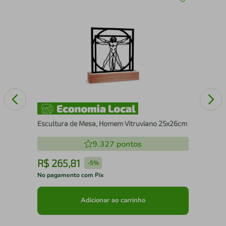
Qua
o
Cai
Escultura de Mesa, Homem Vitruviano 25x26cm
9.327
pontos
R$
265
,
81
R
-
5%
No pagamento com Pix
No 
Adicionar ao carrinho