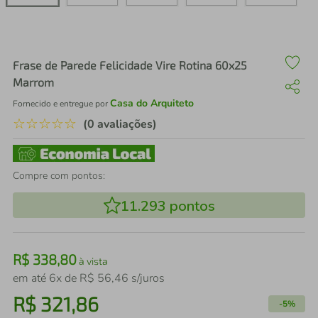
air fryer
4
º
iphone
5
º
Frase de Parede Felicidade Vire Rotina 60x25
Marrom
Casa do Arquiteto
Fornecido e entregue por
☆
☆
☆
☆
☆
(0 avaliações)
Compre com pontos:
11.293
pontos
R$
338
,
80
à vista
em até
6
x de
R$
56
,
46
s/juros
R$
321
,
86
-
5%