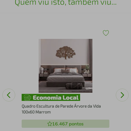
Quem viu isto, também viu...
Qua
Nos
Quadro Escultura de Parede Árvore da Vida
100x60 Marrom
16.467
pontos