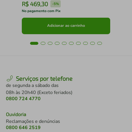
R$
469
,
30
R
-
5%
No pagamento com Pix
No 
Adicionar ao carrinho
Serviços por telefone
de segunda a sábado das
08h às 20h40 (Exceto feriados)
0800 724 4770
Ouvidoria
Reclamações e denúncias
0800 646 2519