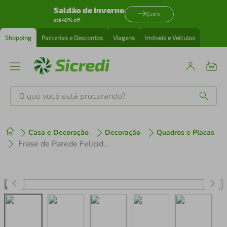
Saldão de inverno
Quero
até 40% off
Shopping
Parcerias e Descontos
Viagens
Imóveis e Veículos
O que você está procurando?
Produtos mais buscados
Casa e Decoração
Decoração
Quadros e Placas
tenis
1
º
Frase de Parede Felicidade Vire Rotina 60x25 Marrom
cafeteira
2
º
perfume
3
º