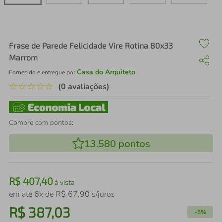
air fryer
4
º
iphone
5
º
Frase de Parede Felicidade Vire Rotina 80x33
Marrom
Casa do Arquiteto
Fornecido e entregue por
☆
☆
☆
☆
☆
(0 avaliações)
Compre com pontos:
13.580
pontos
R$
407
,
40
à vista
em até
6
x de
R$
67
,
90
s/juros
R$
387
,
03
-
5%