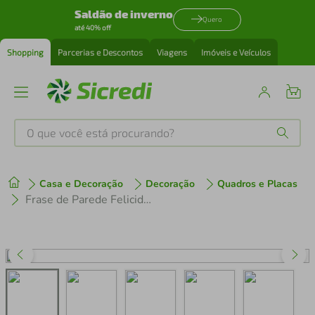
Saldão de inverno
Quero
até 40% off
Shopping
Parcerias e Descontos
Viagens
Imóveis e Veículos
O que você está procurando?
Produtos mais buscados
Casa e Decoração
Decoração
Quadros e Placas
tenis
1
º
Frase de Parede Felicidade Vire Rotina 80x33 Marrom
cafeteira
2
º
perfume
3
º