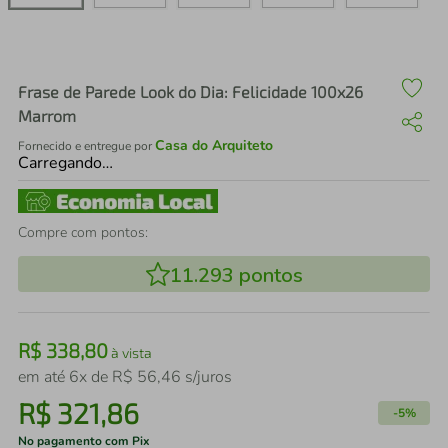
air fryer
4
º
iphone
5
º
Frase de Parede Look do Dia: Felicidade 100x26
Marrom
Casa do Arquiteto
Fornecido e entregue por
Carregando…
Compre com pontos:
11.293
pontos
R$
338
,
80
à vista
em até
6
x de
R$
56
,
46
s/juros
R$
321
,
86
-
5%
No pagamento com Pix