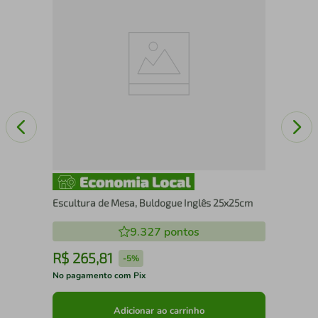
25
Escultura de Mesa, Buldogue Inglês 25x25cm
9.327
pontos
R$
265
,
81
R
-
5%
No pagamento com Pix
No 
Adicionar ao carrinho