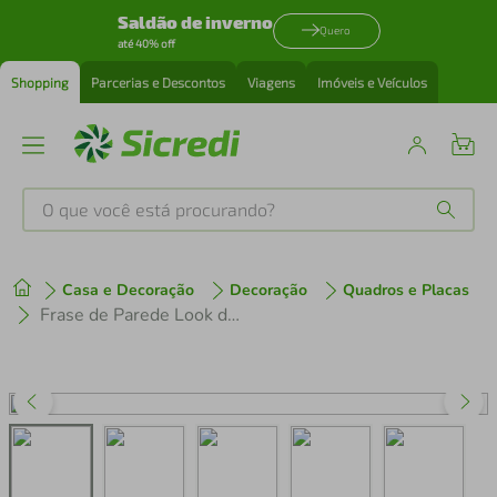
Saldão de inverno
Quero
até 40% off
Shopping
Parcerias e Descontos
Viagens
Imóveis e Veículos
O que você está procurando?
Produtos mais buscados
Casa e Decoração
Decoração
Quadros e Placas
tenis
1
º
Frase de Parede Look do Dia: Felicidade 100x26 Marrom
cafeteira
2
º
perfume
3
º