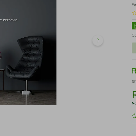
Fo
C
e
No