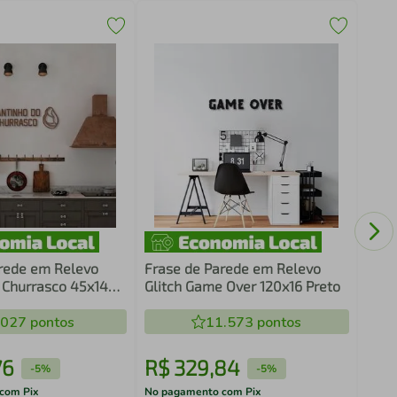
Quad
e Pl
Mar
rede em Relevo
Frase de Parede em Relevo
 Churrasco 45x14
Glitch Game Over 120x16 Preto
.027
pontos
11.573
pontos
76
R$
329
,
84
R$
-
5%
-
5%
com Pix
No pagamento com Pix
No pa