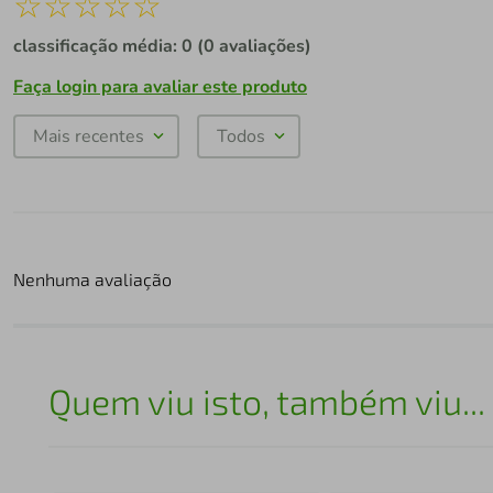
☆
☆
☆
☆
☆
classificação média: 0
(0 avaliações)
Faça login para avaliar este produto
Mais recentes
Todos
Nenhuma avaliação
Quem viu isto, também viu...