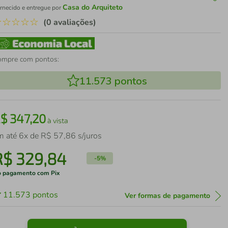
Casa do Arquiteto
rnecido e entregue por
☆
☆
☆
☆
☆
(0 avaliações)
ompre com pontos:
11.573
pontos
R$
347
,
20
à vista
m até
6
x de
R$
57
,
86
s/juros
R$
329
,
84
-
5%
 pagamento com Pix
11.573
pontos
Ver formas de pagamento