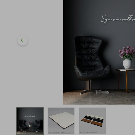
iphone
5
º