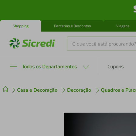
Shopping
Parcerias e Descontos
Viagens
O que você está procurando?
Produtos mais buscados
Todos os Departamentos
Cupons
tenis
1
º
Casa e Decoração
Decoração
Quadros e Plac
cafeteira
2
º
perfume
3
º
air fryer
4
º