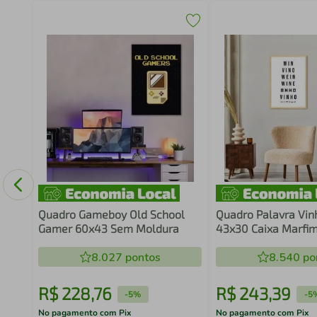
ista
Quadro Gameboy Old School
Quadro Palavra Vin
Gamer 60x43 Sem Moldura
43x30 Caixa Marfi
8.027
pontos
8.540
po
R$
228
,
76
R$
243
,
39
-
5%
-
5
No pagamento com Pix
No pagamento com Pix