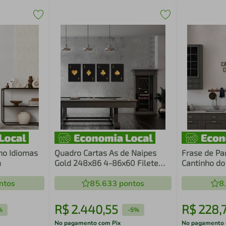
ho Idiomas
Quadro Cartas As de Naipes
Frase de Pa
m
Gold 248x86 4-86x60 Filete
Cantinho do
Preto
Marrom
ntos
85.633
pontos
8
R$
2
.
440
,
55
R$
228
,
%
-
5%
No pagamento com Pix
No pagamento 