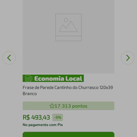
Fil
Frase de Parede Cantinho do Churrasco 120x39
Branco
17.313
pontos
R$
493
,
43
R
-
5%
No pagamento com Pix
No 