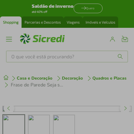
Saldão de inverno
Quero
até 40% off
Shopping
Parcerias e Descontos
Viagens
Imóveis e Veículos
O que você está procurando?
Produtos mais buscados
Casa e Decoração
Decoração
Quadros e Placas
tenis
1
º
Frase de Parede Seja sua melhor versão 150x27 Marrom
cafeteira
2
º
perfume
3
º