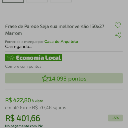
air fryer
4
º
iphone
5
º
Frase de Parede Seja sua melhor versão 150x27
Marrom
Casa do Arquiteto
Fornecido e entregue por
Carregando…
Compre com pontos:
14.093
pontos
R$
422
,
80
à vista
em até
6
x de
R$
70
,
46
s/juros
R$
401
,
66
-
5%
No pagamento com Pix