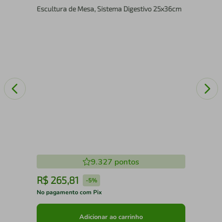
Escultura de Mesa, Sistema Digestivo 25x36cm
15
9.327
pontos
R$
265
,
81
R
-
5%
No pagamento com Pix
No 
Adicionar ao carrinho