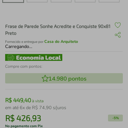
air fryer
4
º
iphone
5
º
Frase de Parede Sonhe Acredite e Conquiste 90x81
Preto
Casa do Arquiteto
Fornecido e entregue por
Carregando…
Compre com pontos:
14.980
pontos
R$
449
,
40
à vista
em até
6
x de
R$
74
,
90
s/juros
R$
426
,
93
-
5%
No pagamento com Pix