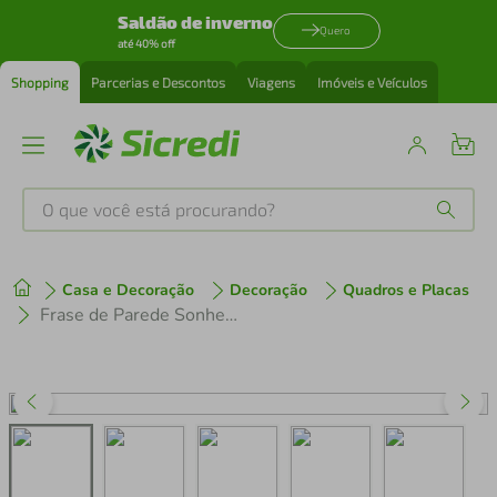
Saldão de inverno
Quero
até 40% off
Shopping
Parcerias e Descontos
Viagens
Imóveis e Veículos
O que você está procurando?
Produtos mais buscados
Casa e Decoração
Decoração
Quadros e Placas
tenis
1
º
Frase de Parede Sonhe Acredite e Conquiste 90x81 Preto
cafeteira
2
º
perfume
3
º