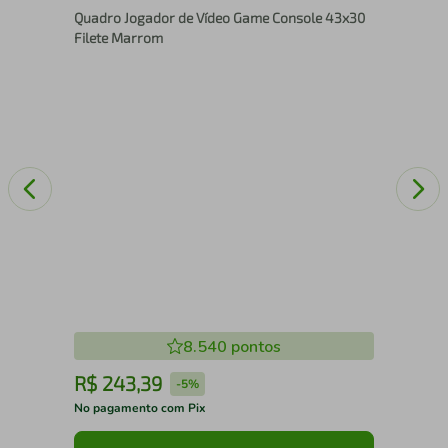
Quadro Jogador de Vídeo Game Console 43x30
Ma
Filete Marrom
8.540
pontos
R$
243
,
39
R
-
5%
No pagamento com Pix
No 