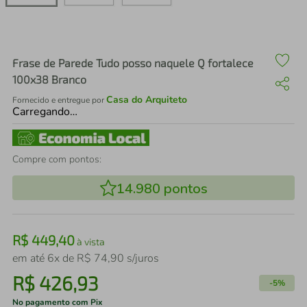
air fryer
4
º
iphone
5
º
Frase de Parede Tudo posso naquele Q fortalece
100x38 Branco
Casa do Arquiteto
Fornecido e entregue por
Carregando…
Compre com pontos:
14.980
pontos
R$
449
,
40
à vista
em até
6
x de
R$
74
,
90
s/juros
R$
426
,
93
-
5%
No pagamento com Pix