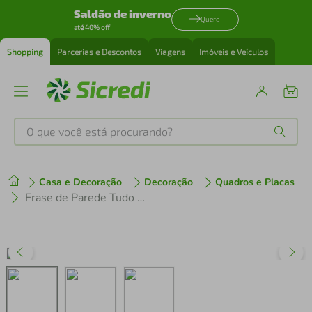
Saldão de inverno
Quero
até 40% off
Shopping
Parcerias e Descontos
Viagens
Imóveis e Veículos
O que você está procurando?
Produtos mais buscados
Casa e Decoração
Decoração
Quadros e Placas
tenis
1
º
Frase de Parede Tudo posso naquele Q fortalece 100x38 Branco
cafeteira
2
º
perfume
3
º