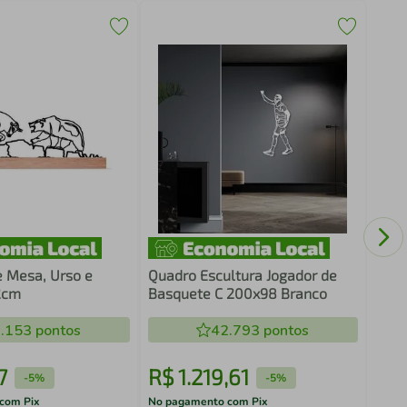
Fras
Cant
Bran
e Mesa, Urso e
Quadro Escultura Jogador de
2cm
Basquete C 200x98 Branco
.153
pontos
42.793
pontos
7
R$
1
.
219
,
61
R$
-
5%
-
5%
com Pix
No pagamento com Pix
No pa