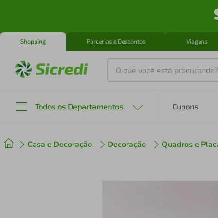
Shopping
Parcerias e Descontos
Viagens
O que você está procurando?
Produtos mais buscados
Todos os Departamentos
Cupons
tenis
1
º
Casa e Decoração
Decoração
Quadros e Plac
cafeteira
2
º
perfume
3
º
air fryer
4
º