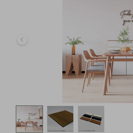
iphone
5
º