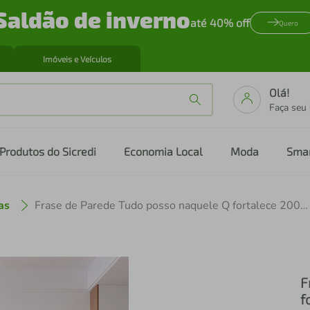
Saldão de inverno
até 40% off
Quero
Imóveis e Veículos
Olá!
Faça seu
Produtos do Sicredi
Economia Local
Moda
Sma
as
Frase de Parede Tudo posso naquele Q fortalece 200x77 Marrom
F
f