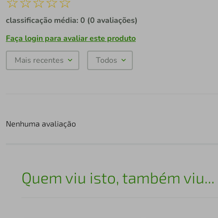
☆
☆
☆
☆
☆
classificação média: 0
(0 avaliações)
Faça login para avaliar este produto
Mais recentes
Todos
Nenhuma avaliação
Quem viu isto, também viu...