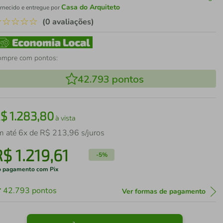
Casa do Arquiteto
rnecido e entregue por
☆
☆
☆
☆
☆
(0 avaliações)
ompre com pontos:
42.793
pontos
R$
1
.
283
,
80
à vista
m até
6
x de
R$
213
,
96
s/juros
R$
1
.
219
,
61
-
5%
 pagamento com Pix
42.793
pontos
Ver formas de pagamento