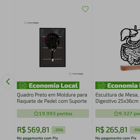
Game
co
Quadro Preto em Moldura para
Escultura de Mesa,
Raquete de Padel com Suporte
Digestivo 25x36cm
19.993
pontos
9.327
po
R$
569
,
81
R$
265
,
81
-
25%
-
5
No pagamento com Pix
No pagamento com Pix