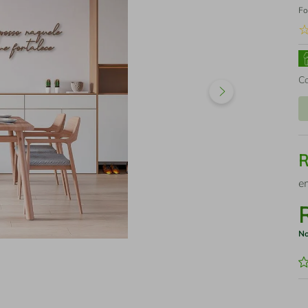
Fo
C
e
No