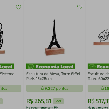
 Sistema
Escultura de Mesa, Torre Eiffel
Escultura d
Paris 15x28cm
Touro 60x2
ntos
9.327
pontos
18
R$
265
,
81
R$
517
,
3
%
-
5%
No pagamento com Pix
No pagamento 