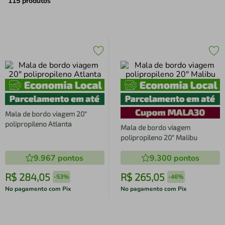
air fryer
4
º
115
produtos
iphone
5
º
Mala de bordo viagem 20"
polipropileno Atlanta
Mala de bordo viagem
polipropileno 20" Malibu
9.967
pontos
9.300
pontos
R$
284
,
05
R$
265
,
05
-
53%
-
46%
No pagamento com Pix
No pagamento com Pix