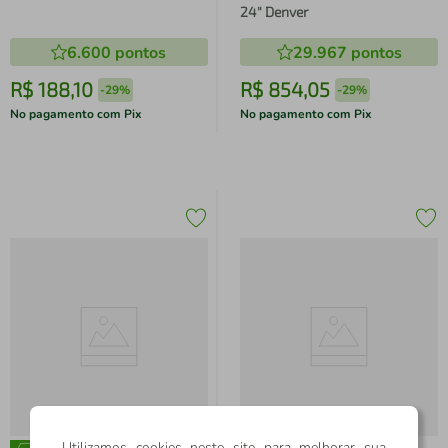
24" Denver
6.600
pontos
29.967
pontos
R$
188
,
10
R$
854
,
05
-
29%
-
29%
No pagamento com Pix
No pagamento com Pix
Utilizamos cookies neste site para melhorar sua