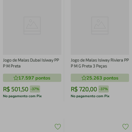
Jogo de Malas Dubai Isiway PP
Jogo de Malas Isiway Riviera PP
P M Preta
P M G Preta 3 Peças
17.597
pontos
25.263
pontos
R$
501
,
50
R$
720
,
00
-
37%
-
37%
No pagamento com Pix
No pagamento com Pix