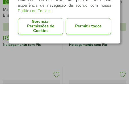
Jogo de Malas ISIWAY Riviera
experiência de navegação de acordo com nossa
PP P M Preta
Mala De Viagem Everlast
Política de Cookies
.
Branca Media
Gerenciar
Permissões de
Permitir todos
9.800
pontos
17.630
pontos
Cookies
R$
279
,
29
R$
502
,
46
-
29%
-
29%
No pagamento com Pix
No pagamento com Pix