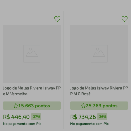
Jogo de Malas Riviera Isiway PP
Jogo de Malas Isiway Riviera PP
e M Vermelha
P M G Rosê
15.663
pontos
25.763
pontos
R$
446
,
40
R$
734
,
26
-
37%
-
36%
No pagamento com Pix
No pagamento com Pix