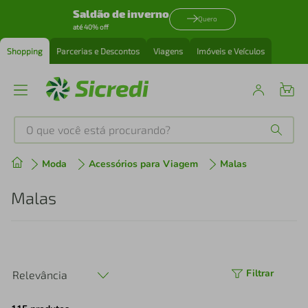
Saldão de inverno
Quero
até 40% off
Shopping
Parcerias e Descontos
Viagens
Imóveis e Veículos
O que você está procurando?
Produtos mais buscados
Moda
Acessórios para Viagem
Malas
tenis
1
º
Malas
cafeteira
2
º
perfume
3
º
Filtrar
Relevância