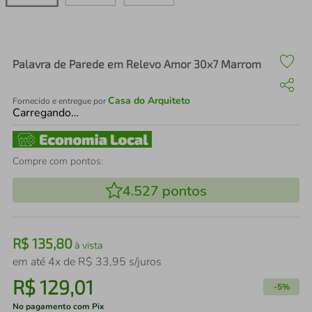
air fryer
4
º
iphone
5
º
Palavra de Parede em Relevo Amor 30x7 Marrom
Casa do Arquiteto
Fornecido e entregue por
Carregando…
Compre com pontos:
4.527
pontos
R$
135
,
80
à vista
em até
4
x de
R$
33
,
95
s/juros
R$
129
,
01
-
5%
No pagamento com Pix