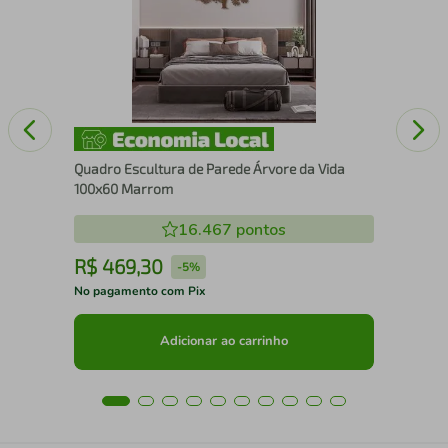
Cai
Quadro Escultura de Parede Árvore da Vida
100x60 Marrom
16.467
pontos
R$
469
,
30
R
-
5%
No pagamento com Pix
No 
Adicionar ao carrinho