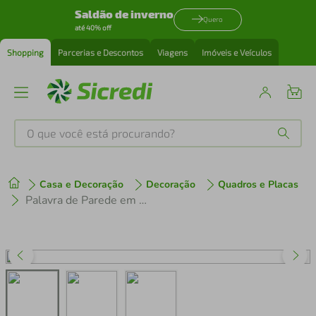
Saldão de inverno
Quero
até 40% off
Shopping
Parcerias e Descontos
Viagens
Imóveis e Veículos
O que você está procurando?
Produtos mais buscados
Casa e Decoração
Decoração
Quadros e Placas
tenis
1
º
Palavra de Parede em Relevo Amor 30x7 Marrom
cafeteira
2
º
perfume
3
º