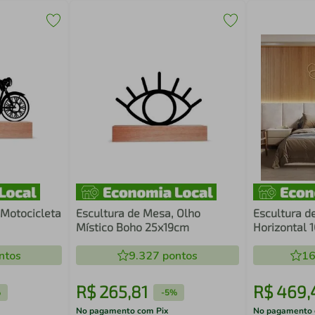
 Motocicleta
Escultura de Mesa, Olho
Escultura d
Místico Boho 25x19cm
Horizontal 
ntos
9.327
pontos
16
R$
265
,
81
R$
469
,
%
-
5%
No pagamento com Pix
No pagamento 