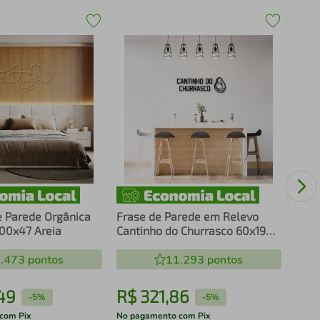
Fras
Cant
Mar
e Parede Orgânica
Frase de Parede em Relevo
100x47 Areia
Cantinho do Churrasco 60x19
Preto
.473
pontos
11.293
pontos
49
R$
321
,
86
R$
-
5%
-
5%
com Pix
No pagamento com Pix
No pa