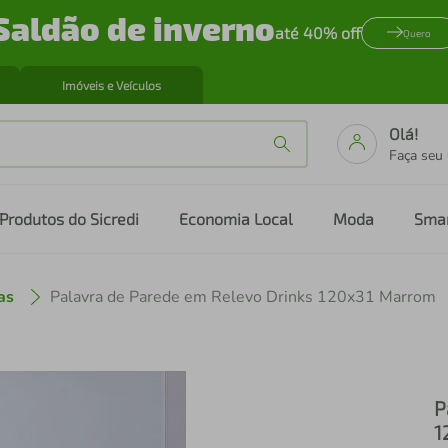
Saldão de inverno
até 40% off
Quero
Imóveis e Veículos
Olá!
Faça seu
Produtos do Sicredi
Economia Local
Moda
Sma
as
Palavra de Parede em Relevo Drinks 120x31 Marrom
P
1