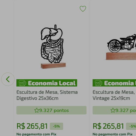
o
60
Escultura de Mesa, Sistema
Escultura de Mesa,
Digestivo 25x36cm
Vintage 25x19cm
9.327
pontos
9.327
po
R$
265
,
81
R$
265
,
81
-
5%
-
5
No pagamento com Pix
No pagamento com Pix