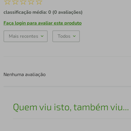
☆
☆
☆
☆
☆
classificação média: 0
(0 avaliações)
Faça login para avaliar este produto
Mais recentes
Todos
Nenhuma avaliação
Quem viu isto, também viu...