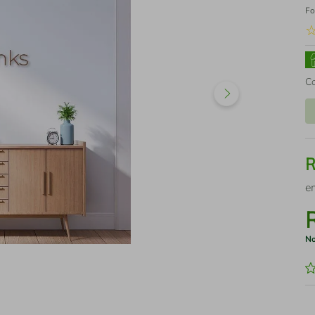
Fo
C
e
No