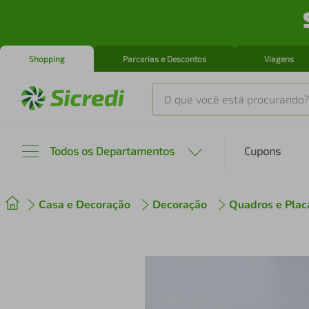
Shopping
Parcerias e Descontos
Viagens
O que você está procurando?
Produtos mais buscados
Todos os Departamentos
Cupons
tenis
1
º
Casa e Decoração
Decoração
Quadros e Plac
cafeteira
2
º
perfume
3
º
air fryer
4
º