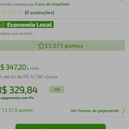
Casa do Arquiteto
rnecido e entregue por
☆
☆
☆
☆
☆
(0 avaliações)
ompre com pontos:
11.573
pontos
R$
347
,
20
à vista
m até
6
x de
R$
57
,
86
s/juros
R$
329
,
84
-
5%
 pagamento com Pix
11.573
pontos
Ver formas de pagamento