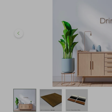
iphone
5
º