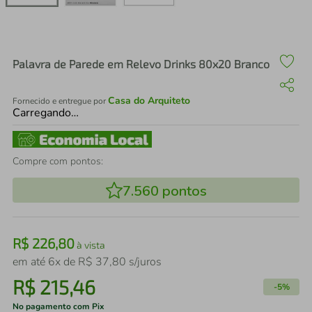
air fryer
4
º
iphone
5
º
Palavra de Parede em Relevo Drinks 80x20 Branco
Casa do Arquiteto
Fornecido e entregue por
Carregando…
Compre com pontos:
7.560
pontos
R$
226
,
80
à vista
em até
6
x de
R$
37
,
80
s/juros
R$
215
,
46
-
5%
No pagamento com Pix