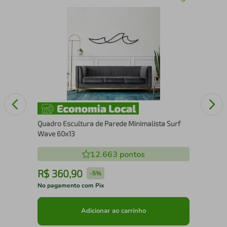
Esc
nco
150
Quadro Escultura de Parede Minimalista Surf
Wave 60x13
12.663
pontos
R$
360
,
90
R
-
5%
No pagamento com Pix
No 
Adicionar ao carrinho