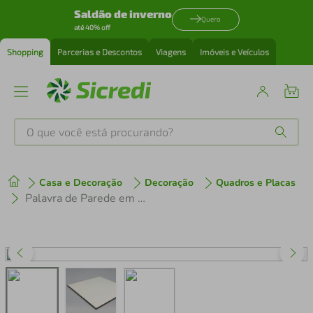
Saldão de inverno
Quero
até 40% off
Shopping
Parcerias e Descontos
Viagens
Imóveis e Veículos
O que você está procurando?
Produtos mais buscados
Casa e Decoração
Decoração
Quadros e Placas
tenis
1
º
Palavra de Parede em Relevo Drinks 80x20 Branco
cafeteira
2
º
perfume
3
º