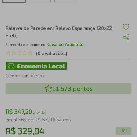
air fryer
4
º
iphone
5
º
Palavra de Parede em Relevo Esperança 120x22
Preto
Casa do Arquiteto
Fornecido e entregue por
☆
☆
☆
☆
☆
(0 avaliações)
Compre com pontos:
11.573
pontos
R$
347
,
20
à vista
em até
6
x de
R$
57
,
86
s/juros
R$
329
,
84
-
5%