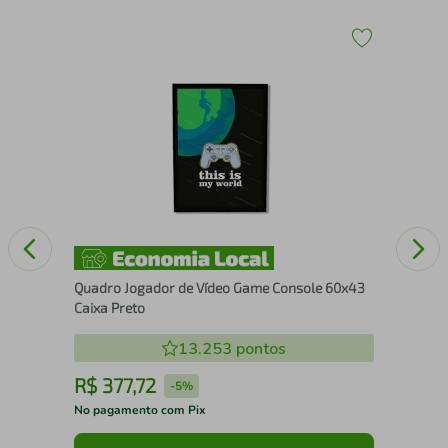
Qua
Se
Quadro Jogador de Vídeo Game Console 60x43
Caixa Preto
13.253
pontos
R$
377
,
72
R
-
5%
No pagamento com Pix
No 