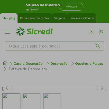
Saldão de inverno
Quero
até 40% off
Shopping
Parcerias e Descontos
Viagens
Imóveis e Veículos
O que você está procurando?
Produtos mais buscados
Casa e Decoração
Decoração
Quadros e Placas
tenis
1
º
Palavra de Parede em Relevo Esperança 120x22 Preto
cafeteira
2
º
perfume
3
º