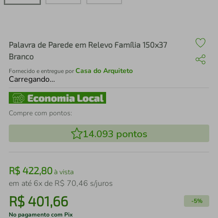
air fryer
4
º
iphone
5
º
Palavra de Parede em Relevo Família 150x37
Branco
Casa do Arquiteto
Fornecido e entregue por
Carregando…
Compre com pontos:
14.093
pontos
R$
422
,
80
à vista
em até
6
x de
R$
70
,
46
s/juros
R$
401
,
66
-
5%
No pagamento com Pix