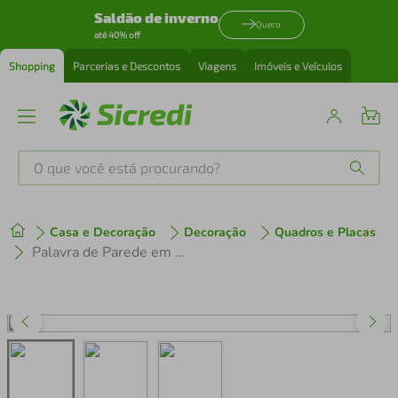
Saldão de inverno
Quero
até 40% off
Shopping
Parcerias e Descontos
Viagens
Imóveis e Veículos
O que você está procurando?
Produtos mais buscados
Casa e Decoração
Decoração
Quadros e Placas
tenis
1
º
Palavra de Parede em Relevo Família 150x37 Branco
cafeteira
2
º
perfume
3
º