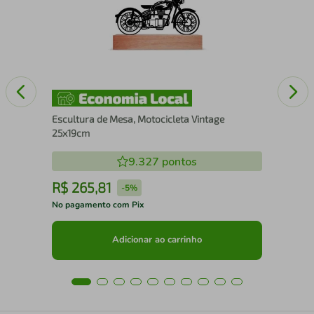
Escultura de Mesa, Motocicleta Vintage
25x19cm
9.327
pontos
R$
265
,
81
R
-
5%
No pagamento com Pix
No 
Adicionar ao carrinho