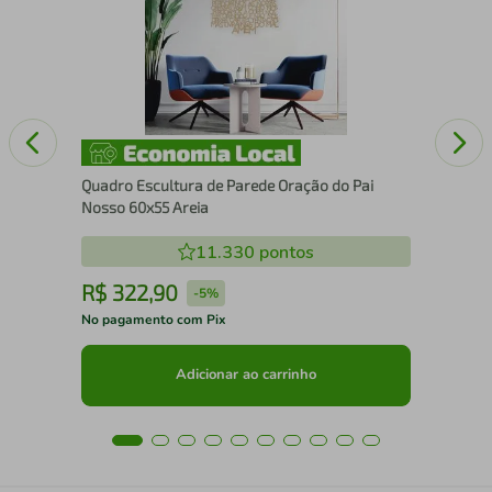
Cai
Quadro Escultura de Parede Oração do Pai
Nosso 60x55 Areia
11.330
pontos
R$
322
,
90
R
-
5%
No pagamento com Pix
No 
Adicionar ao carrinho