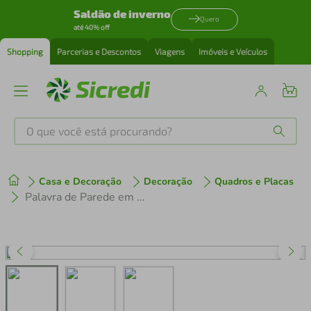
Saldão de inverno
Quero
até 40% off
Shopping
Parcerias e Descontos
Viagens
Imóveis e Veículos
O que você está procurando?
Produtos mais buscados
Casa e Decoração
Decoração
Quadros e Placas
tenis
1
º
Palavra de Parede em Relevo Felicidade 45x8 Preto
cafeteira
2
º
perfume
3
º