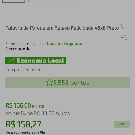
air fryer
4
º
iphone
5
º
Palavra de Parede em Relevo Felicidade 45x8 Preto
Casa do Arquiteto
Fornecido e entregue por
Carregando…
Compre com pontos:
5.553
pontos
R$
166
,
60
à vista
em até
5
x de
R$
33
,
32
s/juros
R$
158
,
27
-
5%
No pagamento com Pix