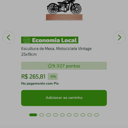
Escultura de Mesa, Motocicleta Vintage
25x19cm
9.327
pontos
R$
265
,
81
R
-
5%
No pagamento com Pix
No 
Adicionar ao carrinho