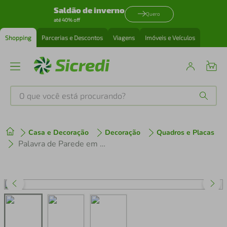
Saldão de inverno
Quero
até 40% off
Shopping
Parcerias e Descontos
Viagens
Imóveis e Veículos
O que você está procurando?
Produtos mais buscados
Casa e Decoração
Decoração
Quadros e Placas
tenis
1
º
Palavra de Parede em Relevo Felicidade 60x11 Preto
cafeteira
2
º
perfume
3
º