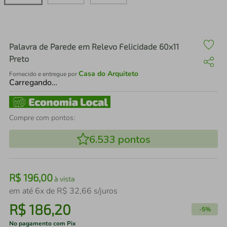
air fryer
4
º
iphone
5
º
Palavra de Parede em Relevo Felicidade 60x11
Preto
Casa do Arquiteto
Fornecido e entregue por
Carregando…
Compre com pontos:
6.533
pontos
R$
196
,
00
à vista
em até
6
x de
R$
32
,
66
s/juros
R$
186
,
20
-
5%
No pagamento com Pix