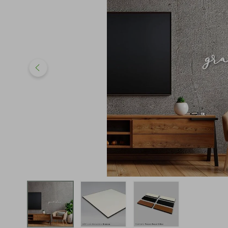
iphone
5
º