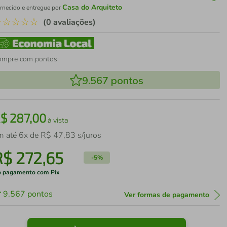
Casa do Arquiteto
rnecido e entregue por
☆
☆
☆
☆
☆
(0 avaliações)
ompre com pontos:
9.567
pontos
R$
287
,
00
à vista
m até
6
x de
R$
47
,
83
s/juros
R$
272
,
65
-
5%
 pagamento com Pix
9.567
pontos
Ver formas de pagamento