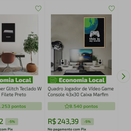
Quad
88x
r Glitch Teclado W
Quadro Jogador de Vídeo Game
Filete Preto
Console 43x30 Caixa Marfim
.253
pontos
8.540
pontos
2
R$
243
,
39
R$
-
5%
-
5%
com Pix
No pagamento com Pix
No pa