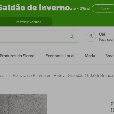
Saldão de inverno
até 40% off
Quero
Imóveis e Veículos
Olá!
Faça seu
Produtos do Sicredi
Economia Local
Moda
Sma
as
Palavra de Parede em Relevo Gratidão 100x26 Branco
P
1