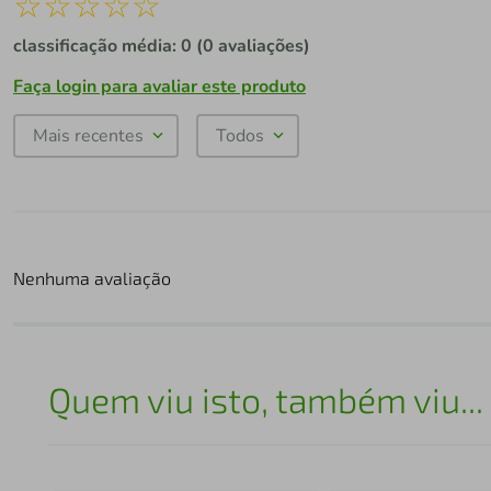
☆
☆
☆
☆
☆
classificação média: 0
(0 avaliações)
Faça login para avaliar este produto
Mais recentes
Todos
Nenhuma avaliação
Quem viu isto, também viu...