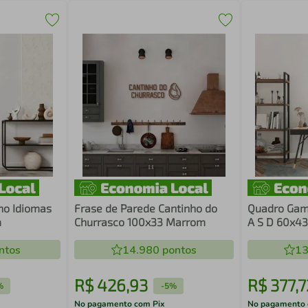
ho Idiomas
Frase de Parede Cantinho do
Quadro Game
m
Churrasco 100x33 Marrom
A S D 60x43 
ntos
14.980
pontos
13
R$
426
,
93
R$
377
,
7
%
-
5%
No pagamento com Pix
No pagamento 