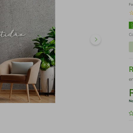
Fo
C
e
No