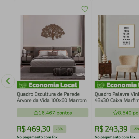
to
Quadro Escultura de Parede
Quadro Palavra Vin
Árvore da Vida 100x60 Marrom
43x30 Caixa Marfi
16.467
pontos
8.540
po
R$
469
,
30
R$
243
,
39
-
5%
-
5
No pagamento com Pix
No pagamento com Pix