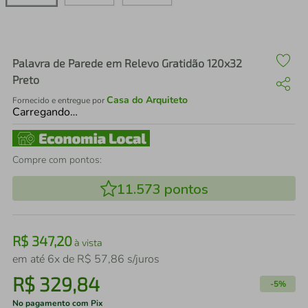
air fryer
4
º
iphone
5
º
Palavra de Parede em Relevo Gratidão 120x32
Preto
Casa do Arquiteto
Fornecido e entregue por
Carregando…
Compre com pontos:
11.573
pontos
R$
347
,
20
à vista
em até
6
x de
R$
57
,
86
s/juros
R$
329
,
84
-
5%
No pagamento com Pix