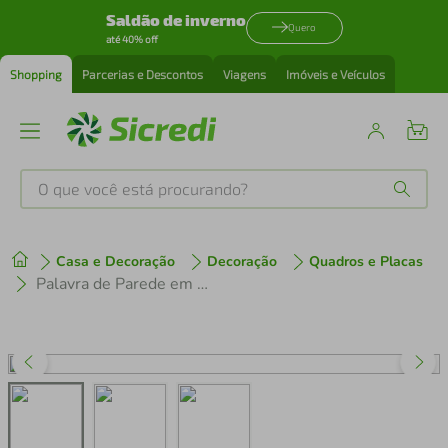
Saldão de inverno
Quero
até 40% off
Shopping
Parcerias e Descontos
Viagens
Imóveis e Veículos
O que você está procurando?
Produtos mais buscados
Casa e Decoração
Decoração
Quadros e Placas
tenis
1
º
Palavra de Parede em Relevo Gratidão 120x32 Preto
cafeteira
2
º
perfume
3
º