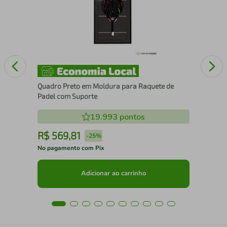
Xa
Quadro Preto em Moldura para Raquete de
Padel com Suporte
19.993
pontos
R$
569
,
81
R
-
25%
No pagamento com Pix
No 
Adicionar ao carrinho