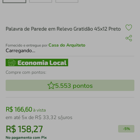
air fryer
4
º
iphone
5
º
Palavra de Parede em Relevo Gratidão 45x12 Preto
Casa do Arquiteto
Fornecido e entregue por
Carregando…
Compre com pontos:
5.553
pontos
R$
166
,
60
à vista
em até
5
x de
R$
33
,
32
s/juros
R$
158
,
27
-
5%
No pagamento com Pix