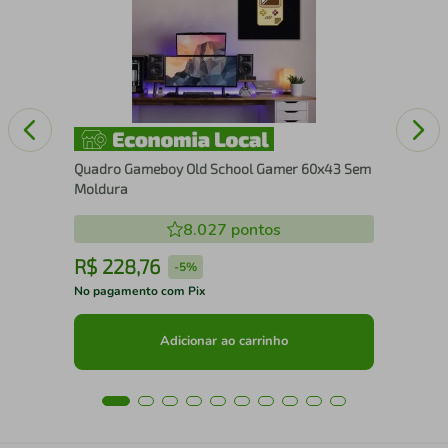
ura
Cai
Quadro Gameboy Old School Gamer 60x43 Sem
Moldura
8.027
pontos
R$
228
,
76
R
-
5%
No pagamento com Pix
No 
Adicionar ao carrinho