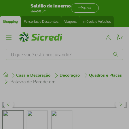
Saldão de inverno
Quero
até 40% off
Shopping
Parcerias e Descontos
Viagens
Imóveis e Veículos
O que você está procurando?
Produtos mais buscados
Casa e Decoração
Decoração
Quadros e Placas
tenis
1
º
Palavra de Parede em Relevo Harmonia 30x5 Marrom
cafeteira
2
º
perfume
3
º