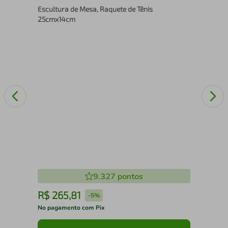
Escultura de Mesa, Raquete de Tênis
nco
25
25cmx14cm
9.327
pontos
R$
265
,
81
R
-
5%
No pagamento com Pix
No 