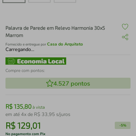
air fryer
4
º
iphone
5
º
Palavra de Parede em Relevo Harmonia 30x5
Marrom
Casa do Arquiteto
Fornecido e entregue por
Carregando…
Compre com pontos:
4.527
pontos
R$
135
,
80
à vista
em até
4
x de
R$
33
,
95
s/juros
R$
129
,
01
-
5%
No pagamento com Pix