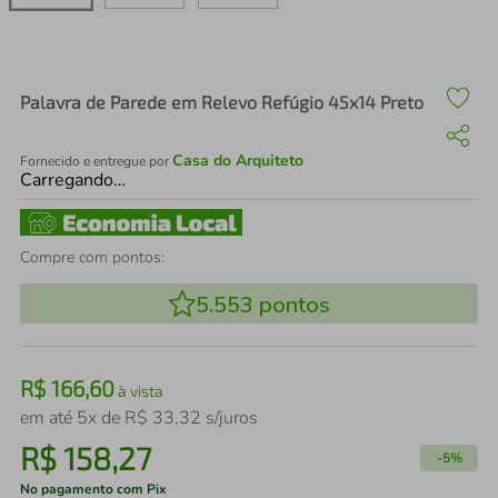
air fryer
4
º
iphone
5
º
Palavra de Parede em Relevo Refúgio 45x14 Preto
Casa do Arquiteto
Fornecido e entregue por
Carregando…
Compre com pontos:
5.553
pontos
R$
166
,
60
à vista
em até
5
x de
R$
33
,
32
s/juros
R$
158
,
27
-
5%
No pagamento com Pix