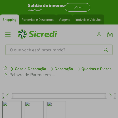
Saldão de inverno
Quero
até 40% off
Shopping
Parcerias e Descontos
Viagens
Imóveis e Veículos
O que você está procurando?
Produtos mais buscados
Casa e Decoração
Decoração
Quadros e Placas
tenis
1
º
Palavra de Parede em Relevo Refúgio 45x14 Preto
cafeteira
2
º
perfume
3
º