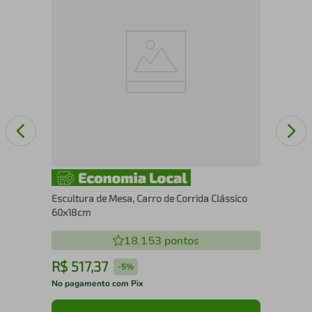
60
Escultura de Mesa, Carro de Corrida Clássico
60x18cm
18.153
pontos
R$
517
,
37
R
-
5%
No pagamento com Pix
No 