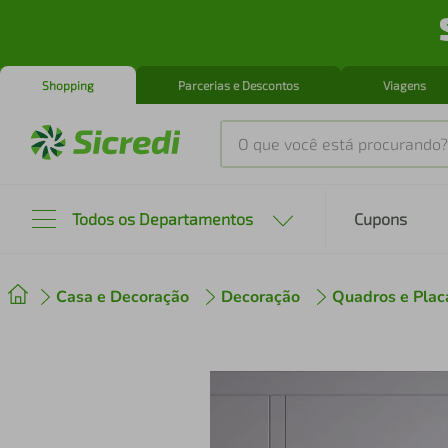
Shopping
Parcerias e Descontos
Viagens
O que você está procurando?
Produtos mais buscados
Todos os Departamentos
Cupons
tenis
1
º
Casa e Decoração
Decoração
Quadros e Plac
cafeteira
2
º
perfume
3
º
air fryer
4
º