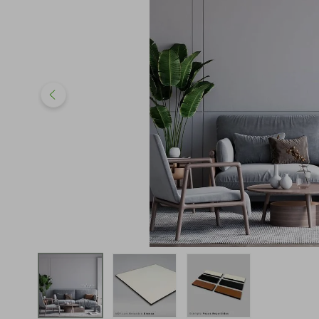
iphone
5
º