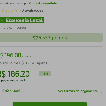
Casa do Arquiteto
rnecido e entregue por
☆
☆
☆
☆
☆
(0 avaliações)
ompre com pontos:
6.533
pontos
R$
196
,
00
à vista
m até
6
x de
R$
32
,
66
s/juros
R$
186
,
20
-
5%
 pagamento com Pix
6.533
pontos
Ver formas de pagamento