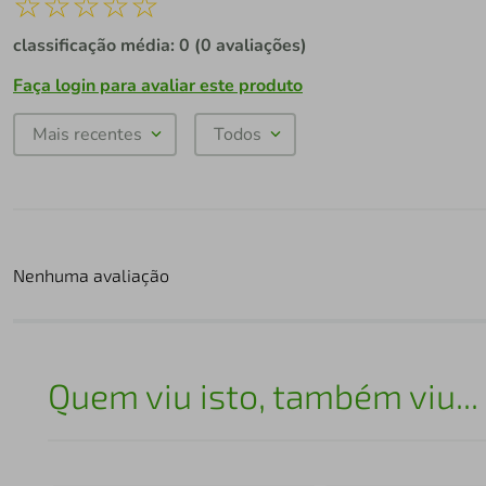
☆
☆
☆
☆
☆
classificação média: 0
(0 avaliações)
Faça login para avaliar este produto
Mais recentes
Todos
Nenhuma avaliação
Quem viu isto, também viu...