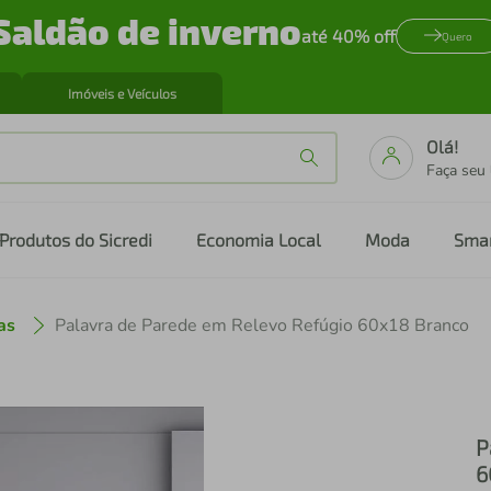
Saldão de inverno
até 40% off
Quero
Imóveis e Veículos
Olá!
Faça seu
Produtos do Sicredi
Economia Local
Moda
Sma
as
Palavra de Parede em Relevo Refúgio 60x18 Branco
P
6