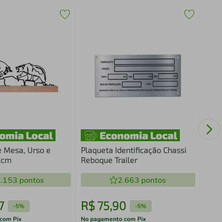
Fras
Cant
Mar
e Mesa, Urso e
Plaqueta Identificação Chassi
2cm
Reboque Trailer
.153
pontos
2.663
pontos
7
R$
75
,
90
R$
-
5%
-
5%
com Pix
No pagamento com Pix
No pa