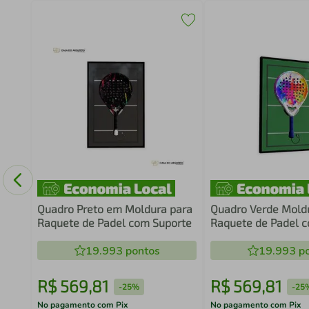
Game
co
Quadro Preto em Moldura para
Quadro Verde Mold
Raquete de Padel com Suporte
Raquete de Padel 
19.993
pontos
19.993
po
R$
569
,
81
R$
569
,
81
-
25%
-
25
No pagamento com Pix
No pagamento com Pix