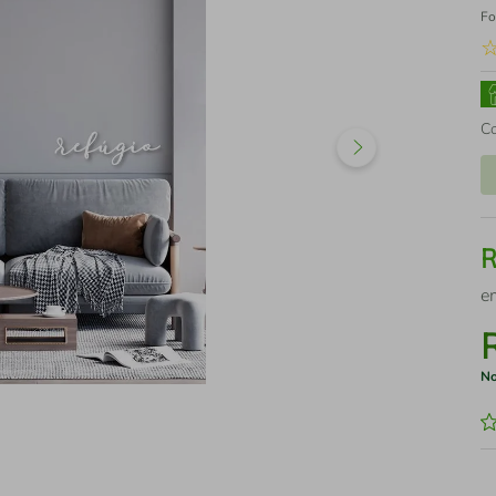
Fo
C
e
No