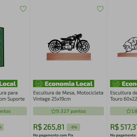
ura para
Escultura de Mesa, Motocicleta
Escultura d
com Suporte
Vintage 25x19cm
Touro 60x2
ntos
9.327
pontos
18
R$
265
,
81
R$
517
,
3
%
-
5%
No pagamento com Pix
No pagamento 