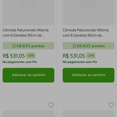
Cômoda Palumoveis Vittoria
Cômoda Palumoveis Vittoria
com 6 Gavetas 90cm de
com 6 Gavetas 90cm de
Largura - Cinamomo/Off White
Largura - Cinamomo/Off White
18.633
pontos
18.633
pontos
R$
531
,
05
R$
531
,
05
-
24%
-
24%
No pagamento com Pix
No pagamento com Pix
Adicionar ao carrinho
Adicionar ao carrinho