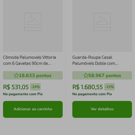
Cômoda Palumoveis Vittoria
Guarda-Roupa Casal
com 6 Gavetas 90cm de
Palumóveis Doble com
Largura - Cinamomo/Off White
Cabideiro, 6 Portas de Bater e 4
18.633
pontos
58.967
pontos
Gavetas - 240cm de Largura
R$
531
,
05
R$
1
.
680
,
55
-
24%
-
13%
No pagamento com Pix
No pagamento com Pix
Adicionar ao carrinho
Ver detalhes