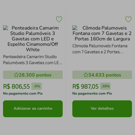
Cômoda Palumoveis Fontana
com 7 Gavetas e 2 Portas
Penteadeira Camarim Studio
160cm de Largura
Palumóveis 3 Gavetas com LED
e Espelho Cinamomo/Off White
28.300
pontos
34.633
pontos
R$
806
,
55
R$
987
,
05
-
5%
-
28%
No pagamento com Pix
No pagamento com Pix
Adicionar ao carrinho
Ver detalhes