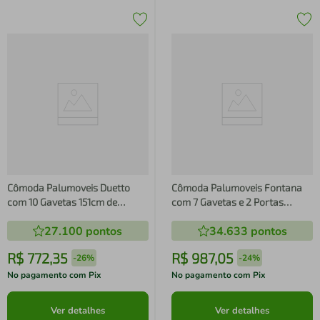
Cômoda Palumoveis Duetto
Cômoda Palumoveis Fontana
com 10 Gavetas 151cm de
com 7 Gavetas e 2 Portas
Largura
160cm de Largura
27.100
pontos
34.633
pontos
R$
772
,
35
R$
987
,
05
-
26%
-
24%
No pagamento com Pix
No pagamento com Pix
Ver detalhes
Ver detalhes