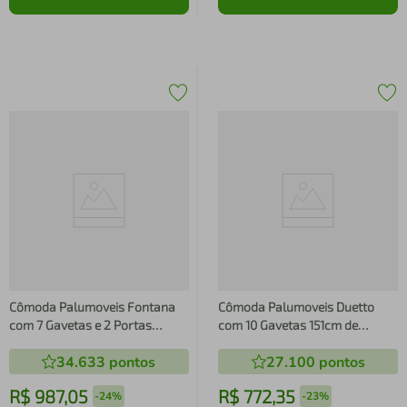
Cômoda Palumoveis Fontana
Cômoda Palumoveis Duetto
com 7 Gavetas e 2 Portas
com 10 Gavetas 151cm de
160cm de Largura
Largura
34.633
pontos
27.100
pontos
R$
987
,
05
R$
772
,
35
-
24%
-
23%