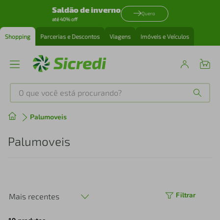
Saldão de inverno
Quero
até 40% off
Shopping
Parcerias e Descontos
Viagens
Imóveis e Veículos
O que você está procurando?
Produtos mais buscados
Palumoveis
tenis
1
º
Palumoveis
cafeteira
2
º
perfume
3
º
Filtrar
Mais recentes