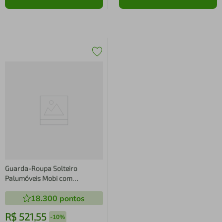
Guarda-Roupa Solteiro
Palumóveis Mobi com
Cabideiro, 4 Portas de Bater e 2
18.300
pontos
Gavetas, Cinamomo e Off White
- 98cm de Largura
R$
521
,
55
-
10%