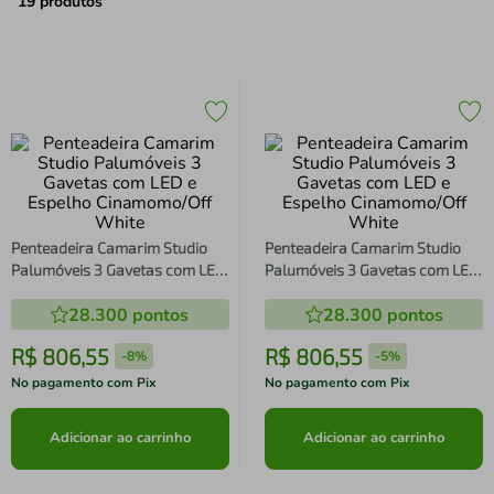
air fryer
4
º
19
produtos
iphone
5
º
Penteadeira Camarim Studio
Penteadeira Camarim Studio
Palumóveis 3 Gavetas com LED
Palumóveis 3 Gavetas com LED
e Espelho Cinamomo/Off White
e Espelho Cinamomo/Off White
28.300
pontos
28.300
pontos
R$
806
,
55
R$
806
,
55
-
8%
-
5%
No pagamento com Pix
No pagamento com Pix
Adicionar ao carrinho
Adicionar ao carrinho