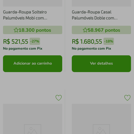
Guarda-Roupa Solteiro
Guarda-Roupa Casal
Palumóveis Mobi com
Palumóveis Doble com
Cabideiro, 4 Portas de Bater e 2
Cabideiro, 6 Portas de Bater e 4
18.300
pontos
58.967
pontos
Gavetas, Cinamomo e Off White
Gavetas - 240cm de Largura
- 98cm de Largura
R$
521
,
55
R$
1
.
680
,
55
-
27%
-
18%
No pagamento com Pix
No pagamento com Pix
Adicionar ao carrinho
Ver detalhes