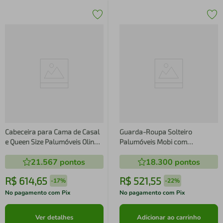
Cabeceira para Cama de Casal
Guarda-Roupa Solteiro
e Queen Size Palumóveis Olinda
Palumóveis Mobi com
Extensível - 300cm de Largura
Cabideiro, 4 Portas de Bater e 2
21.567
pontos
18.300
pontos
Gavetas, Cinamomo e Off White
- 98cm de Largura
R$
614
,
65
R$
521
,
55
-
17%
-
22%
No pagamento com Pix
No pagamento com Pix
Ver detalhes
Adicionar ao carrinho