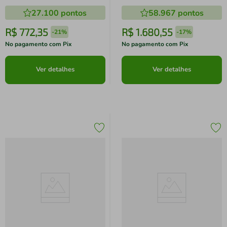
Largura
Cabideiro, 6 Portas de Bater e 4
27.100
pontos
58.967
pontos
Gavetas - 240cm de Largura
R$
772
,
35
R$
1
.
680
,
55
-
21%
-
17%
No pagamento com Pix
No pagamento com Pix
Ver detalhes
Ver detalhes