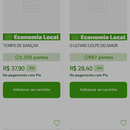
TEMPO DE DANÇAR
O ULTIMO GOLPE DO AMOR
1.330
pontos
997
pontos
R$
37
,
90
R$
28
,
40
-
5%
-
5%
No pagamento com Pix
No pagamento com Pix
Adicionar ao carrinho
Adicionar ao carrinho