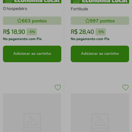
O hospedeiro
Fortitude
663
pontos
997
pontos
R$
18
,
90
R$
28
,
40
-
5%
-
5%
No pagamento com Pix
No pagamento com Pix
Adicionar ao carrinho
Adicionar ao carrinho