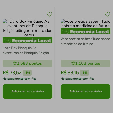
Voce precisa saber : Tudo sobre
a medicina do futuro
Livro Box Pinóquio As
aventuras de Pinóquio Edição
bilíngue + marcador + cards
2.583
pontos
1.163
pontos
R$
73
,
62
R$
33
,
16
-
5%
-
5%
No pagamento com Pix
No pagamento com Pix
Adicionar ao carrinho
Adicionar ao carrinho