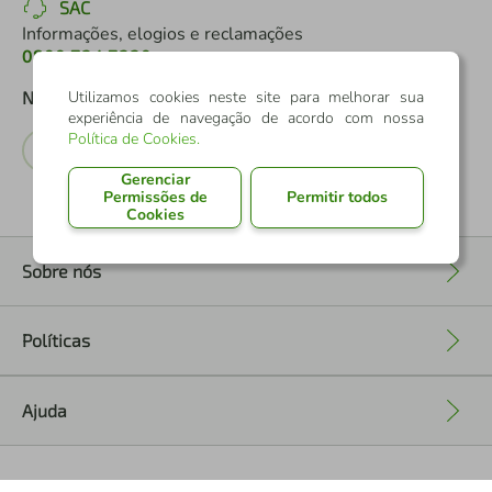
SAC
Informações, elogios e reclamações
0800 724 7220
Utilizamos cookies neste site para melhorar sua
Nossas Redes Sociais
experiência de navegação de acordo com nossa
Política de Cookies
.
Gerenciar
Permissões de
Permitir todos
Cookies
Sobre nós
+
Políticas
+
Ajuda
+