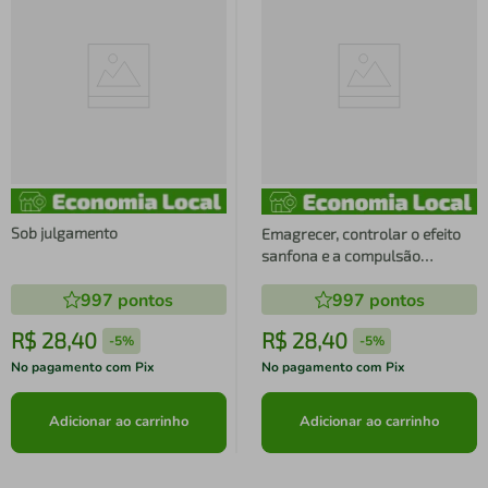
Sob julgamento
Emagrecer, controlar o efeito
sanfona e a compulsão
alimentar
997
pontos
997
pontos
R$
28
,
40
R$
28
,
40
-
5%
-
5%
No pagamento com Pix
No pagamento com Pix
Adicionar ao carrinho
Adicionar ao carrinho