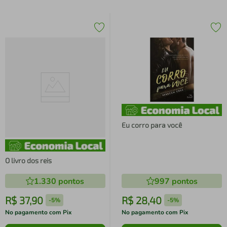
Eu corro para você
O livro dos reis
1.330
pontos
997
pontos
R$
37
,
90
R$
28
,
40
-
5%
-
5%
No pagamento com Pix
No pagamento com Pix