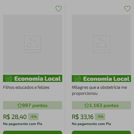
Filhos educados e felizes
Milagres que a obstetrícia me
proporcionou
997
pontos
1.163
pontos
R$
28
,
40
R$
33
,
16
-
5%
-
5%
No pagamento com Pix
No pagamento com Pix