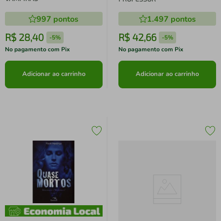
997
pontos
1.497
pontos
R$
28
,
40
R$
42
,
66
-
5%
-
5%
No pagamento com Pix
No pagamento com Pix
Adicionar ao carrinho
Adicionar ao carrinho