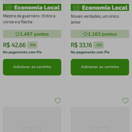
Mestre de guerreiro : Entre a
Novas verdades, um único
coroa e a flecha
amor
1.497
pontos
1.163
pontos
R$
42
,
66
R$
33
,
16
-
5%
-
5%
No pagamento com Pix
No pagamento com Pix
Adicionar ao carrinho
Adicionar ao carrinho