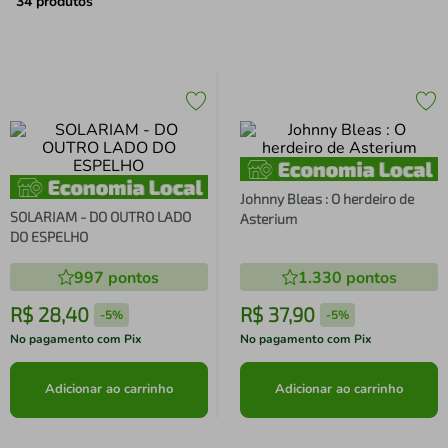
air fryer
4
º
34
produtos
iphone
5
º
Johnny Bleas : O herdeiro de
SOLARIAM - DO OUTRO LADO
Asterium
DO ESPELHO
997
pontos
1.330
pontos
R$
28
,
40
R$
37
,
90
-
5%
-
5%
No pagamento com Pix
No pagamento com Pix
Adicionar ao carrinho
Adicionar ao carrinho