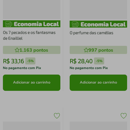
Os 7 pecados e os fantasmas
O perfume das camélias
de Enailliel
1.163
pontos
997
pontos
R$
33
,
16
R$
28
,
40
-
5%
-
5%
No pagamento com Pix
No pagamento com Pix
Adicionar ao carrinho
Adicionar ao carrinho