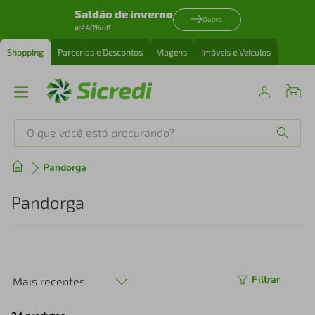
Saldão de inverno
Quero
até 40% off
Shopping
Parcerias e Descontos
Viagens
Imóveis e Veículos
O que você está procurando?
Produtos mais buscados
Pandorga
tenis
1
º
Pandorga
cafeteira
2
º
perfume
3
º
Filtrar
Mais recentes