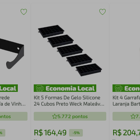
arede
Kit 5 Formas De Gelo Silicone
Kit 4 Garraf
fa de Vinho
24 Cubos Preto Weck Maleável
Laranja Bar
a Suspensa
Bar Restaurantes
Drinks Molh
ntos
5.772
pontos
7
R$
164
,
49
R$
204
,
%
-
5%