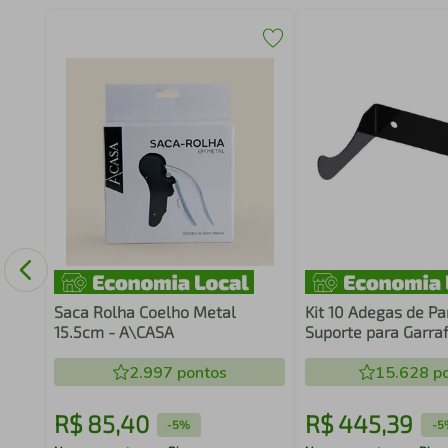
 7L
m
Saca Rolha Coelho Metal
Kit 10 Adegas de P
15.5cm - A\CASA
Suporte para Garra
em Aço Preto Adeg
2.997
pontos
Horizontal para Bar
15.628
po
R$
85
,
40
R$
445
,
39
-
5%
-
5