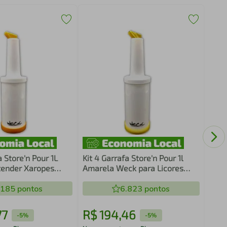
Colh
Drin
Bar
Simo
a Store'n Pour 1L
Kit 4 Garrafa Store'n Pour 1l
tender Xaropes
Amarela Weck para Licores
os
Caldas Sucos Bartender
.185
pontos
6.823
pontos
77
R$
194
,
46
R$
-
5%
-
5%