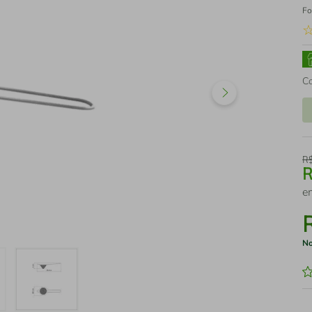
Fo
C
R
e
No