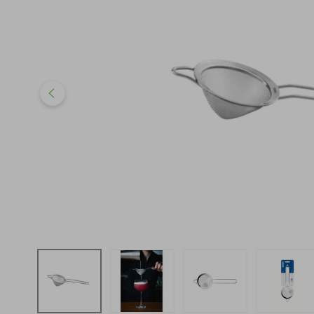
iphone
5
º