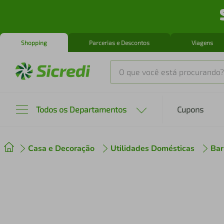
Shopping
Parcerias e Descontos
Viagens
O que você está procurando?
Produtos mais buscados
Todos os Departamentos
Cupons
tenis
1
º
Casa e Decoração
Utilidades Domésticas
Bar
cafeteira
2
º
perfume
3
º
air fryer
4
º