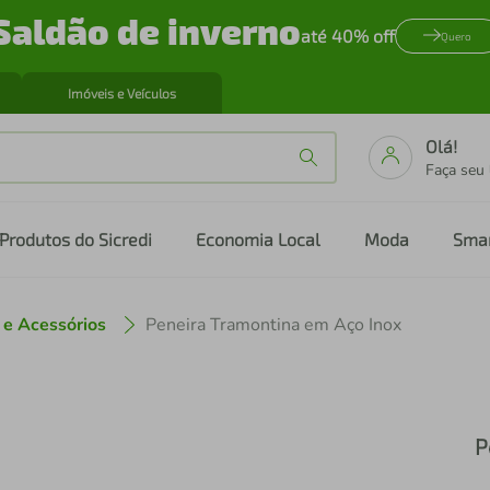
Saldão de inverno
até 40% off
Quero
Imóveis e Veículos
Olá!
Faça seu
Produtos do Sicredi
Economia Local
Moda
Sma
 e Acessórios
Peneira Tramontina em Aço Inox
P