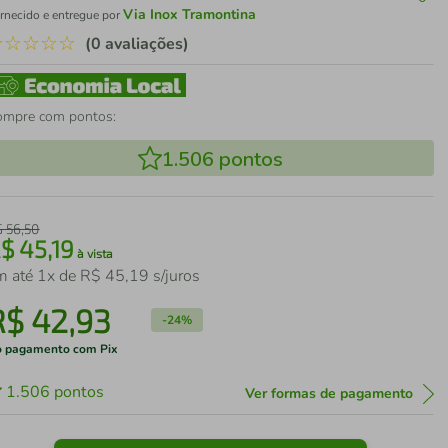
Via Inox Tramontina
rnecido e entregue por
☆
☆
☆
☆
☆
(0 avaliações)
ompre com pontos:
1.506
pontos
$
56
,
50
R$
45
,
19
à vista
m até
1
x de
R$
45
,
19
s/juros
R$
42
,
93
-
24%
 pagamento com Pix
1.506
pontos
Ver formas de pagamento