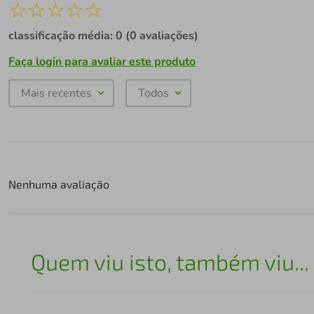
☆
☆
☆
☆
☆
classificação média: 0
(0 avaliações)
Faça login para avaliar este produto
Mais recentes
Todos
Nenhuma avaliação
Quem viu isto, também viu...