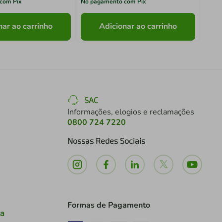
com Pix
No pagamento com Pix
No pa
nar ao carrinho
Adicionar ao carrinho
SAC
Informações, elogios e reclamações
0800 724 7220
Nossas Redes Sociais
Formas de Pagamento
ia