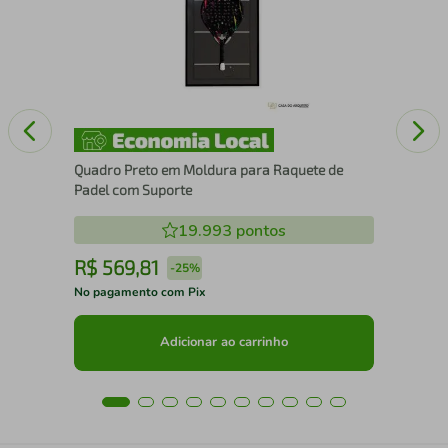
25
Quadro Preto em Moldura para Raquete de
Padel com Suporte
19.993
pontos
R$
569
,
81
R
-
25%
No pagamento com Pix
No 
Adicionar ao carrinho