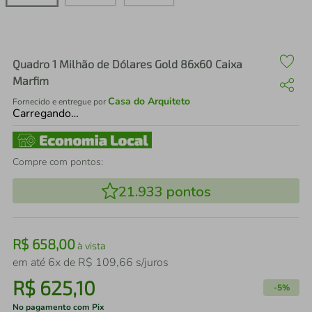
air fryer
4
º
iphone
5
º
Quadro 1 Milhão de Dólares Gold 86x60 Caixa
Marfim
Casa do Arquiteto
Fornecido e entregue por
Carregando…
Compre com pontos:
21.933
pontos
R$
658
,
00
à vista
em até
6
x de
R$
109
,
66
s/juros
R$
625
,
10
-
5%
No pagamento com Pix