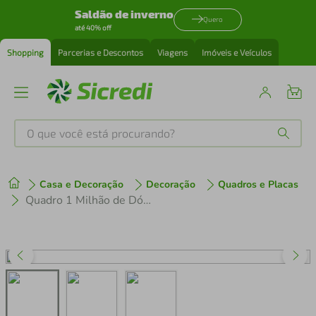
Saldão de inverno
Quero
até 40% off
Shopping
Parcerias e Descontos
Viagens
Imóveis e Veículos
O que você está procurando?
Produtos mais buscados
Casa e Decoração
Decoração
Quadros e Placas
tenis
1
º
Quadro 1 Milhão de Dólares Gold 86x60 Caixa Marfim
cafeteira
2
º
perfume
3
º