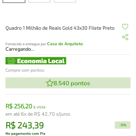
air fryer
4
º
iphone
5
º
Quadro 1 Milhão de Reais Gold 43x30 Filete Preto
Casa do Arquiteto
Fornecido e entregue por
Carregando…
Compre com pontos:
8.540
pontos
R$
256
,
20
à vista
em até
6
x de
R$
42
,
70
s/juros
R$
243
,
39
-
5%
No pagamento com Pix