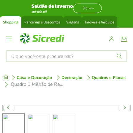
Saldão de inverno
Quero
até 40% off
Shopping
Parcerias e Descontos
Viagens
Imóveis e Veículos
O que você está procurando?
Produtos mais buscados
Casa e Decoração
Decoração
Quadros e Placas
tenis
1
º
Quadro 1 Milhão de Reais Gold 43x30 Filete Preto
cafeteira
2
º
perfume
3
º