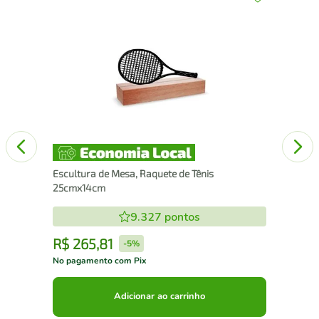
x30
Esc
25
Escultura de Mesa, Raquete de Tênis
25cmx14cm
9.327
pontos
R$
265
,
81
R
-
5%
No pagamento com Pix
No 
Adicionar ao carrinho