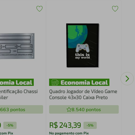
Quad
Basq
ntificação Chassi
Quadro Jogador de Vídeo Game
iler
Console 43x30 Caixa Preto
.663
pontos
8.540
pontos
0
R$
243
,
39
R$
-
5%
-
5%
com Pix
No pagamento com Pix
No pa