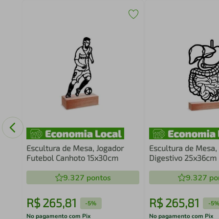
Game
co
Escultura de Mesa, Jogador
Escultura de Mesa,
Futebol Canhoto 15x30cm
Digestivo 25x36cm
9.327
pontos
9.327
po
R$
265
,
81
R$
265
,
81
-
5%
-
5
No pagamento com Pix
No pagamento com Pix