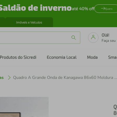
Saldão de inverno
até 40% off
Quero
Imóveis e Veículos
Olá!
Faça seu
Produtos do Sicredi
Economia Local
Moda
Sma
as
Quadro A Grande Onda de Kanagawa 86x60 Moldura Filete Preto
Q
8