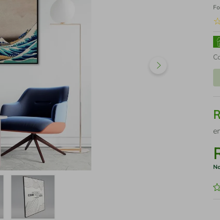
Fo
C
e
No