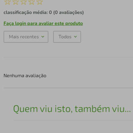
☆
☆
☆
☆
☆
classificação média: 0
(0 avaliações)
Faça login para avaliar este produto
Mais recentes
Todos
Nenhuma avaliação
Quem viu isto, também viu...