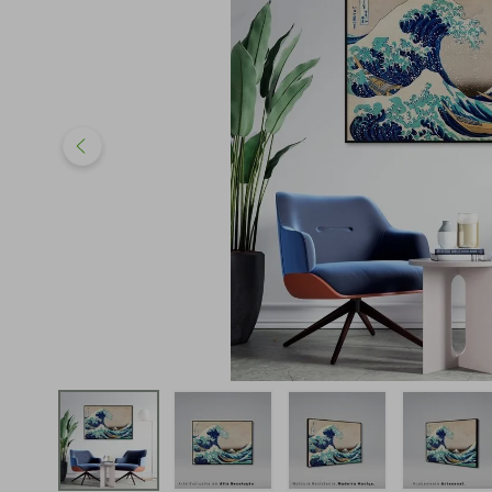
iphone
5
º