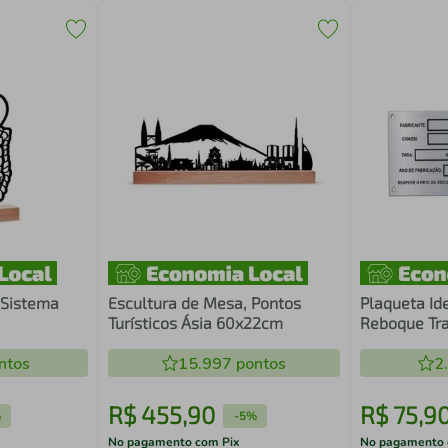
 Sistema
Escultura de Mesa, Pontos
Plaqueta Ide
Turísticos Ásia 60x22cm
Reboque Tra
ntos
15.997
pontos
2
R$
455
,
90
R$
75
,
9
%
-
5%
No pagamento com Pix
No pagamento 