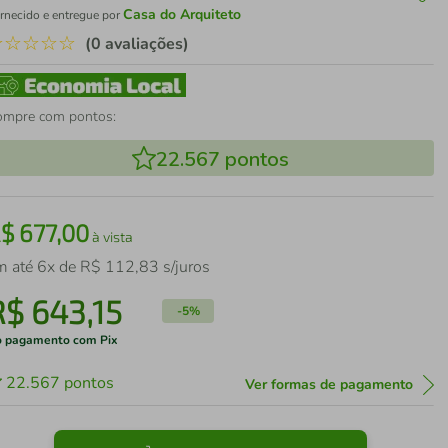
Casa do Arquiteto
rnecido e entregue por
☆
☆
☆
☆
☆
(0 avaliações)
ompre com pontos:
22.567
pontos
R$
677
,
00
à vista
m até
6
x de
R$
112
,
83
s/juros
R$
643
,
15
-
5%
 pagamento com Pix
22.567
pontos
Ver formas de pagamento