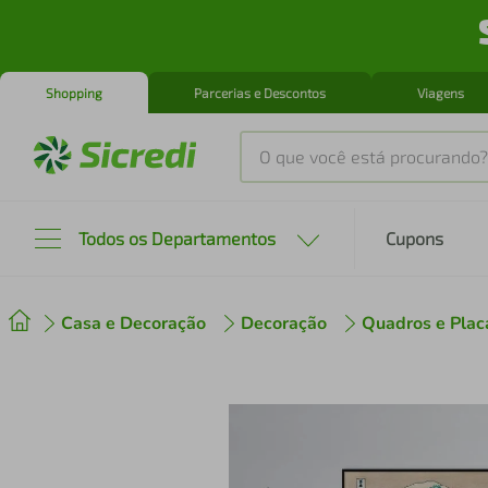
Shopping
Parcerias e Descontos
Viagens
O que você está procurando?
Produtos mais buscados
Todos os Departamentos
Cupons
tenis
1
º
Casa e Decoração
Decoração
Quadros e Plac
cafeteira
2
º
perfume
3
º
air fryer
4
º