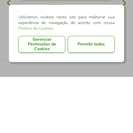
Mo
Utilizamos cookies neste site para melhorar sua
experiência de navegação de acordo com nossa
Política de Cookies
.
Gerenciar
Permissões de
Permitir todos
Cookies
Quadro Escultura de Parede Oração do Pai
Nosso 60x55 Areia
11.330
pontos
R$
322
,
90
R
-
5%
No pagamento com Pix
No 
Adicionar ao carrinho