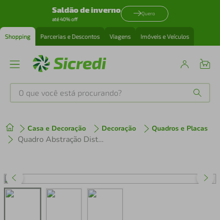
Saldão de inverno
Quero
até 40% off
Shopping
Parcerias e Descontos
Viagens
Imóveis e Veículos
O que você está procurando?
Produtos mais buscados
Casa e Decoração
Decoração
Quadros e Placas
tenis
1
º
Quadro Abstração Distorcida 100x70 Caixa Marrom
cafeteira
2
º
perfume
3
º