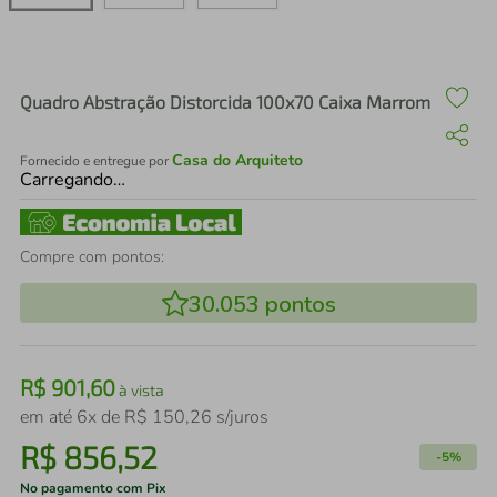
air fryer
4
º
iphone
5
º
Quadro Abstração Distorcida 100x70 Caixa Marrom
Casa do Arquiteto
Fornecido e entregue por
Carregando…
Compre com pontos:
30.053
pontos
R$
901
,
60
à vista
em até
6
x de
R$
150
,
26
s/juros
R$
856
,
52
-
5%
No pagamento com Pix