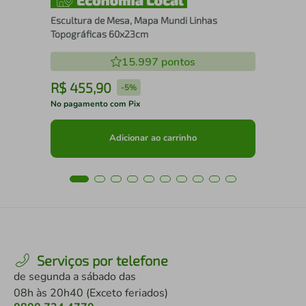
Escultura de Mesa, Mapa Mundi Linhas
Topográficas 60x23cm
15.997
pontos
R$
455
,
90
R
-
5%
No pagamento com Pix
No 
Adicionar ao carrinho
Serviços por telefone
de segunda a sábado das
08h às 20h40 (Exceto feriados)