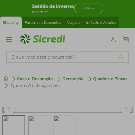
Saldão de inverno
Quero
até 40% off
Shopping
Parcerias e Descontos
Viagens
Imóveis e Veículos
O que você está procurando?
Produtos mais buscados
Casa e Decoração
Decoração
Quadros e Placas
tenis
1
º
Quadro Abstração Distorcida 43x30 Caixa Marfim
cafeteira
2
º
perfume
3
º