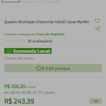
air fryer
4
º
iphone
5
º
Quadro Abstração Distorcida 43x30 Caixa Marfim
Casa do Arquiteto
Fornecido e entregue por
☆
☆
☆
☆
☆
(0 avaliações)
Compre com pontos:
8.540
pontos
R$
256
,
20
à vista
em até
6
x de
R$
42
,
70
s/juros
R$
243
,
39
-
5%