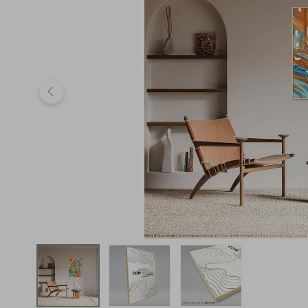
iphone
5
º