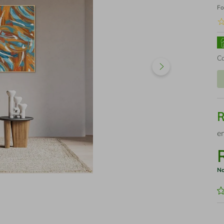
Fo
C
e
No