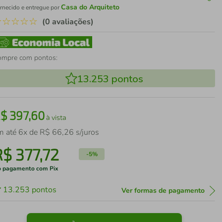
Casa do Arquiteto
rnecido e entregue por
☆
☆
☆
☆
☆
(0 avaliações)
ompre com pontos:
13.253
pontos
R$
397
,
60
à vista
m até
6
x de
R$
66
,
26
s/juros
R$
377
,
72
-
5%
 pagamento com Pix
13.253
pontos
Ver formas de pagamento