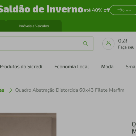
Saldão de inverno
até 40% off
Quero
Imóveis e Veículos
Olá!
Faça seu
Produtos do Sicredi
Economia Local
Moda
Sma
as
Quadro Abstração Distorcida 60x43 Filete Marfim
Q
M