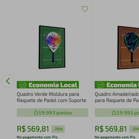
o
60
Quadro Verde Moldura para
Quadro Amadeirado
Raquete de Padel com Suporte
para Raquete de P
Suporte
19.993
pontos
19.993
po
R$
569
,
81
R$
569
,
81
-
25%
-
25
No pagamento com Pix
No pagamento com Pix