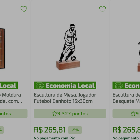
 Moldura
Escultura de Mesa, Jogador
Escultura d
adel com
Futebol Canhoto 15x30cm
Basquete M
ntos
9.327
pontos
9
R$
265
,
81
R$
265
,
%
-
5%
No pagamento com Pix
No pagamento 