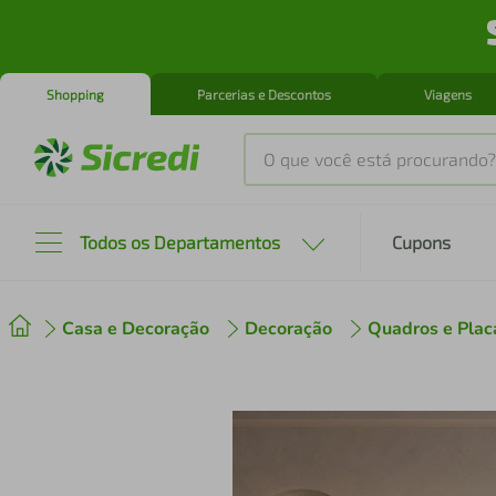
Shopping
Parcerias e Descontos
Viagens
O que você está procurando?
Produtos mais buscados
Todos os Departamentos
Cupons
tenis
1
º
Casa e Decoração
Decoração
Quadros e Plac
cafeteira
2
º
perfume
3
º
air fryer
4
º