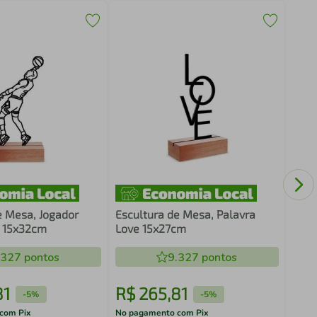
Escu
Ingl
e Mesa, Jogador
Escultura de Mesa, Palavra
 15x32cm
Love 15x27cm
.327
pontos
9.327
pontos
81
R$
265
,
81
R$
-
5%
-
5%
com Pix
No pagamento com Pix
No pa