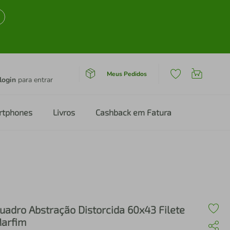
Meus Pedidos
login
para entrar
rtphones
Livros
Cashback em Fatura
uadro Abstração Distorcida 60x43 Filete
arfim