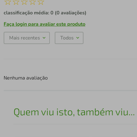
☆
☆
☆
☆
☆
classificação média: 0
(0 avaliações)
Faça login para avaliar este produto
Mais recentes
Todos
Nenhuma avaliação
Quem viu isto, também viu...