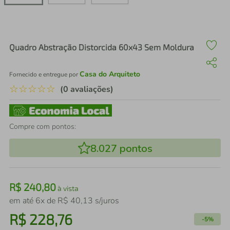
air fryer
4
º
iphone
5
º
Quadro Abstração Distorcida 60x43 Sem Moldura
Casa do Arquiteto
Fornecido e entregue por
☆
☆
☆
☆
☆
(0 avaliações)
Compre com pontos:
8.027
pontos
R$
240
,
80
à vista
em até
6
x de
R$
40
,
13
s/juros
R$
228
,
76
-
5%