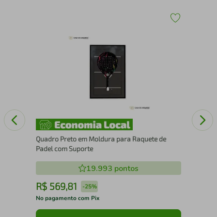
43
Qua
Xa
Quadro Preto em Moldura para Raquete de
Padel com Suporte
19.993
pontos
R$
569
,
81
R
-
25%
No pagamento com Pix
No 