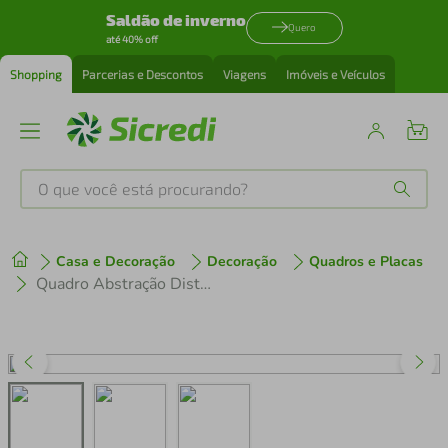
Saldão de inverno
Quero
até 40% off
Shopping
Parcerias e Descontos
Viagens
Imóveis e Veículos
O que você está procurando?
Produtos mais buscados
Casa e Decoração
Decoração
Quadros e Placas
tenis
1
º
Quadro Abstração Distorcida 60x43 Sem Moldura
cafeteira
2
º
perfume
3
º