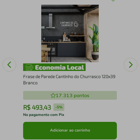
Qua
100
Frase de Parede Cantinho do Churrasco 120x39
Branco
17.313
pontos
R$
493
,
43
R
-
5%
No pagamento com Pix
No 
Adicionar ao carrinho