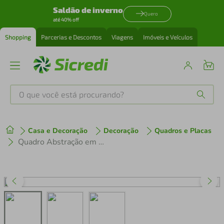
Saldão de inverno
Quero
até 40% off
Shopping
Parcerias e Descontos
Viagens
Imóveis e Veículos
O que você está procurando?
Produtos mais buscados
Casa e Decoração
Decoração
Quadros e Placas
tenis
1
º
Quadro Abstração em Azul 62x43 2-43x30 Filete Preto
cafeteira
2
º
perfume
3
º