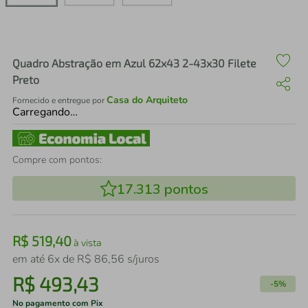
air fryer
4
º
iphone
5
º
Quadro Abstração em Azul 62x43 2-43x30 Filete
Preto
Casa do Arquiteto
Fornecido e entregue por
Carregando…
Compre com pontos:
17.313
pontos
R$
519
,
40
à vista
em até
6
x de
R$
86
,
56
s/juros
R$
493
,
43
-
5%
No pagamento com Pix