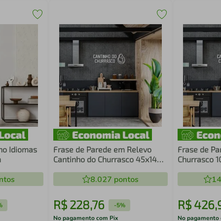
ho Idiomas
Frase de Parede em Relevo
Frase de Pa
m
Cantinho do Churrasco 45x14
Churrasco 1
Branco
ntos
8.027
pontos
14
R$
228
,
76
R$
426
,
%
-
5%
No pagamento com Pix
No pagamento 