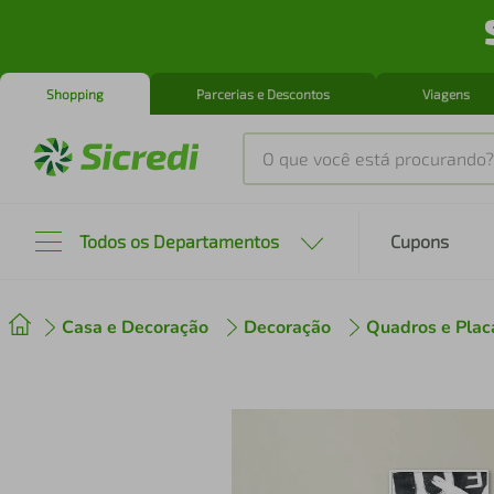
Shopping
Parcerias e Descontos
Viagens
O que você está procurando?
Produtos mais buscados
Todos os Departamentos
Cupons
tenis
1
º
Casa e Decoração
Decoração
Quadros e Plac
cafeteira
2
º
perfume
3
º
air fryer
4
º