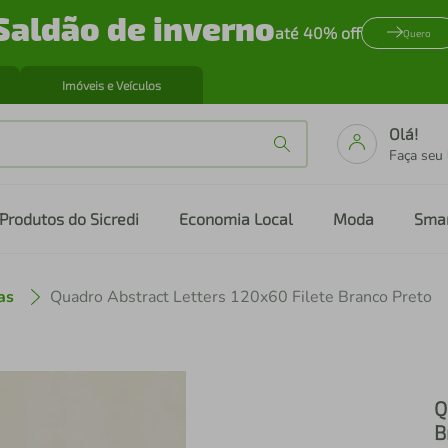
Saldão de inverno
até 40% off
Quero
Imóveis e Veículos
Olá!
Faça seu
Produtos do Sicredi
Economia Local
Moda
Sma
as
Quadro Abstract Letters 120x60 Filete Branco Preto
Q
B