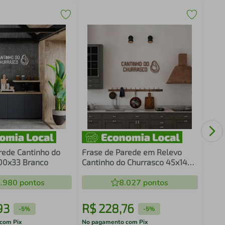
Quad
PS B
rede Cantinho do
Frase de Parede em Relevo
00x33 Branco
Cantinho do Churrasco 45x14
Marrom
.980
pontos
8.027
pontos
93
R$
228
,
76
R$
-
5%
-
5%
com Pix
No pagamento com Pix
No pa