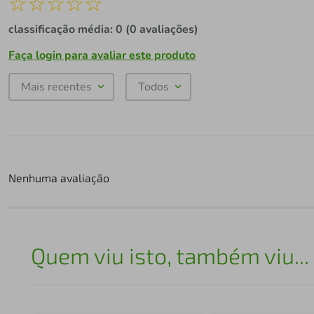
☆
☆
☆
☆
☆
classificação média: 0
(0 avaliações)
Faça login para avaliar este produto
Mais recentes
Todos
Nenhuma avaliação
Quem viu isto, também viu...