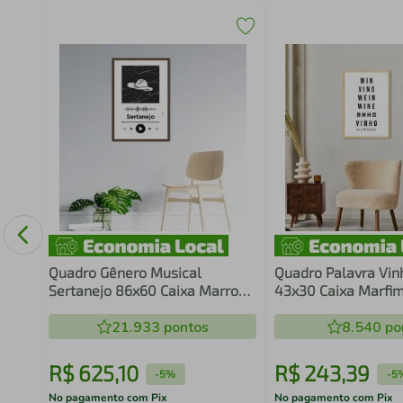
 Mão
Quadro Gênero Musical
Quadro Palavra Vin
Sertanejo 86x60 Caixa Marrom
43x30 Caixa Marfi
Branco
21.933
pontos
8.540
po
R$
625
,
10
R$
243
,
39
-
5%
-
5
No pagamento com Pix
No pagamento com Pix