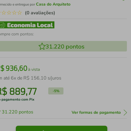
Casa do Arquiteto
rnecido e entregue por
☆
☆
☆
☆
☆
(0 avaliações)
ompre com pontos:
31.220
pontos
R$
936
,
60
à vista
m até
6
x de
R$
156
,
10
s/juros
R$
889
,
77
-
5%
 pagamento com Pix
31.220
pontos
Ver formas de pagamento