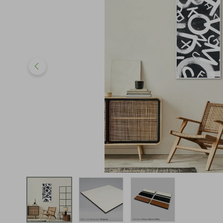
iphone
5
º