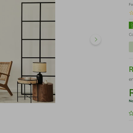
Fo
C
e
No