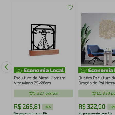
Escultura de Mesa, Homem
Quadro Escultura d
Vitruviano 25x26cm
Oração do Pai Noss
Areia
9.327
pontos
11.330
po
R$
265
,
81
R$
322
,
90
-
5%
-
5
No pagamento com Pix
No pagamento com Pix