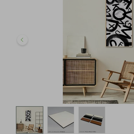
iphone
5
º