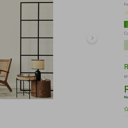
Fo
C
e
No