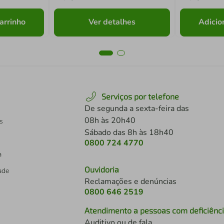
arrinho
Ver detalhes
Adicio
Serviços por telefone
De segunda a sexta-feira das
08h às 20h40
s
Sábado das 8h às 18h40
0800 724 4770
a
Ouvidoria
dade
Reclamações e denúncias
0800 646 2519
Atendimento a pessoas com deficiênc
Auditivo ou de fala