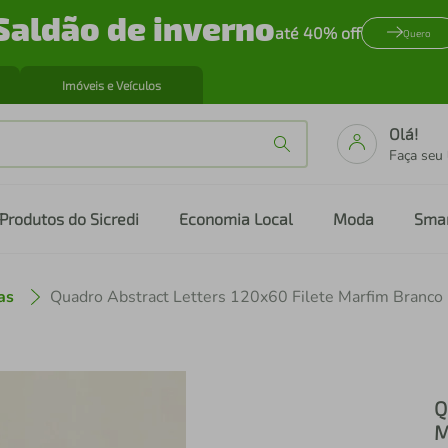
Saldão de inverno
até 40% off
Quero
Imóveis e Veículos
Olá!
Faça seu
Produtos do Sicredi
Economia Local
Moda
Sma
as
Quadro Abstract Letters 120x60 Filete Marfim Branco
Q
M