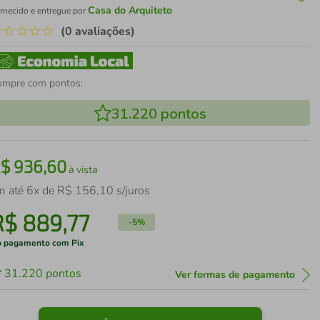
Casa do Arquiteto
rnecido e entregue por
☆
☆
☆
☆
☆
(0 avaliações)
ompre com pontos:
31.220
pontos
R$
936
,
60
à vista
m até
6
x de
R$
156
,
10
s/juros
R$
889
,
77
-
5%
 pagamento com Pix
31.220
pontos
Ver formas de pagamento