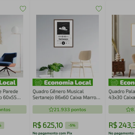
e Parede
Quadro Gênero Musical
Quadro Pala
o 60x55
Sertanejo 86x60 Caixa Marrom
43x30 Caix
Branco
ntos
21.933
pontos
8
R$
625
,
10
R$
243
,
%
-
5%
No pagamento com Pix
No pagamento 