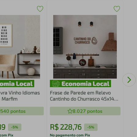
Qua
Men
vra Vinho Idiomas
Frase de Parede em Relevo
a Marfim
Cantinho do Churrasco 45x14
Marrom
.540
pontos
8.027
pontos
39
R$
228
,
76
R$
-
5%
-
5%
com Pix
No pagamento com Pix
No pa