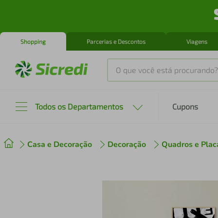
Shopping
Parcerias e Descontos
Viagens
O que você está procurando?
Produtos mais buscados
Todos os Departamentos
Cupons
tenis
1
º
Casa e Decoração
Decoração
Quadros e Plac
cafeteira
2
º
perfume
3
º
air fryer
4
º