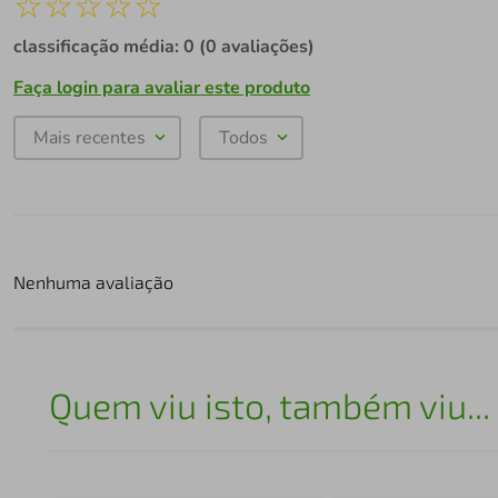
☆
☆
☆
☆
☆
classificação média: 0
(0 avaliações)
Faça login para avaliar este produto
Mais recentes
Todos
Nenhuma avaliação
Quem viu isto, também viu...