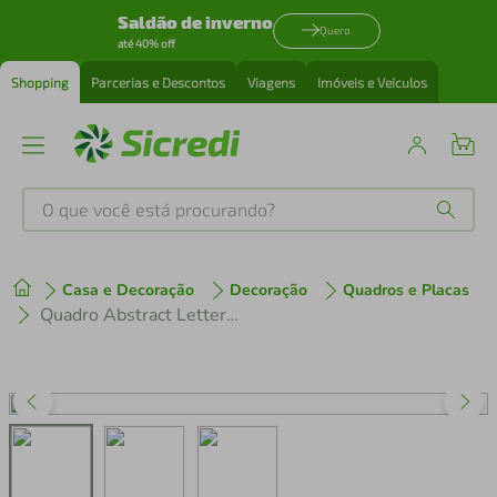
Saldão de inverno
Quero
até 40% off
Shopping
Parcerias e Descontos
Viagens
Imóveis e Veículos
O que você está procurando?
Produtos mais buscados
Casa e Decoração
Decoração
Quadros e Placas
tenis
1
º
Quadro Abstract Letters 60x30 Caixa Branco Preto
cafeteira
2
º
perfume
3
º