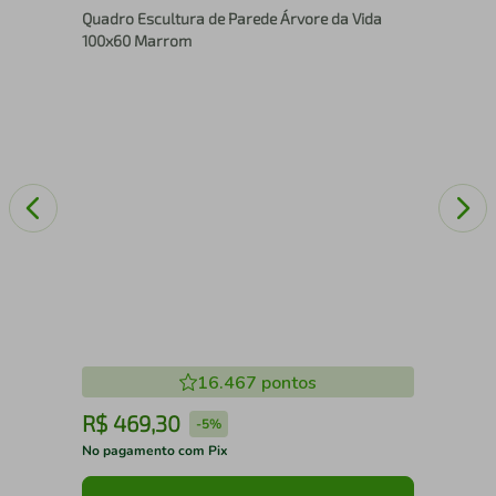
Quadro Escultura de Parede Árvore da Vida
Ma
100x60 Marrom
16.467
pontos
R$
469
,
30
R
-
5%
No pagamento com Pix
No 