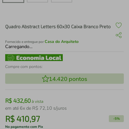
air fryer
4
º
iphone
5
º
Quadro Abstract Letters 60x30 Caixa Branco Preto
Casa do Arquiteto
Fornecido e entregue por
Carregando…
Compre com pontos:
14.420
pontos
R$
432
,
60
à vista
em até
6
x de
R$
72
,
10
s/juros
R$
410
,
97
-
5%
No pagamento com Pix