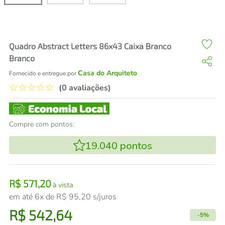
air fryer
4
º
iphone
5
º
Quadro Abstract Letters 86x43 Caixa Branco
Branco
Casa do Arquiteto
Fornecido e entregue por
☆
☆
☆
☆
☆
(0 avaliações)
Compre com pontos:
19.040
pontos
R$
571
,
20
à vista
em até
6
x de
R$
95
,
20
s/juros
R$
542
,
64
-
5%