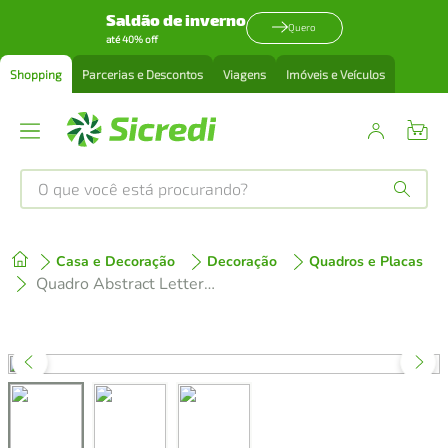
Saldão de inverno
Quero
até 40% off
Shopping
Parcerias e Descontos
Viagens
Imóveis e Veículos
O que você está procurando?
Produtos mais buscados
Casa e Decoração
Decoração
Quadros e Placas
tenis
1
º
Quadro Abstract Letters 86x43 Caixa Branco Branco
cafeteira
2
º
perfume
3
º