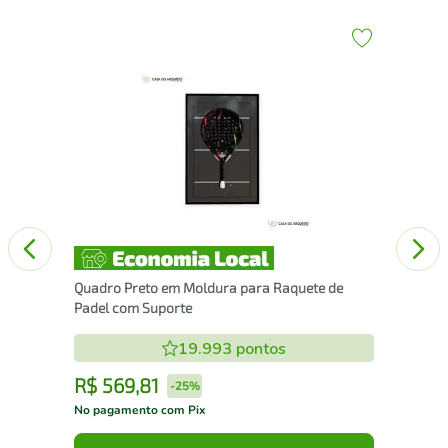
43
Qua
Pad
Quadro Preto em Moldura para Raquete de
Padel com Suporte
19.993
pontos
R$
569
,
81
R
-
25%
No pagamento com Pix
No 