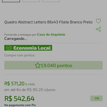
air fryer
4
º
iphone
5
º
Quadro Abstract Letters 86x43 Filete Branco Preto
Casa do Arquiteto
Fornecido e entregue por
Carregando…
Compre com pontos:
19.040
pontos
R$
571
,
20
à vista
em até
6
x de
R$
95
,
20
s/juros
R$
542
,
64
-
5%
No pagamento com Pix