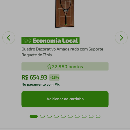
Pad
Quadro Decorativo Amadeirado com Suporte
Raquete de Tênis
22.980
pontos
R$
654
,
93
R
-
18%
No pagamento com Pix
No 
Adicionar ao carrinho