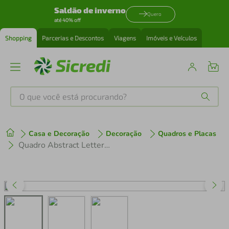
Saldão de inverno
Quero
até 40% off
Shopping
Parcerias e Descontos
Viagens
Imóveis e Veículos
O que você está procurando?
Produtos mais buscados
Casa e Decoração
Decoração
Quadros e Placas
tenis
1
º
Quadro Abstract Letters 86x43 Filete Branco Preto
cafeteira
2
º
perfume
3
º