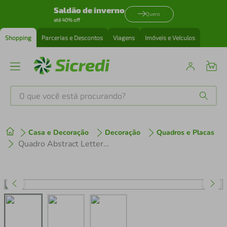
Saldão de inverno
Quero
até 40% off
Shopping
Parcerias e Descontos
Viagens
Imóveis e Veículos
O que você está procurando?
Produtos mais buscados
Casa e Decoração
Decoração
Quadros e Placas
tenis
1
º
Quadro Abstract Letters 86x43 Filete Marfim Branco
cafeteira
2
º
perfume
3
º