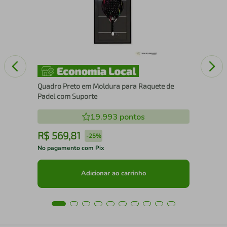
com
Quadro Preto em Moldura para Raquete de
Padel com Suporte
19.993
pontos
R$
569
,
81
R
-
25%
No pagamento com Pix
No 
Adicionar ao carrinho