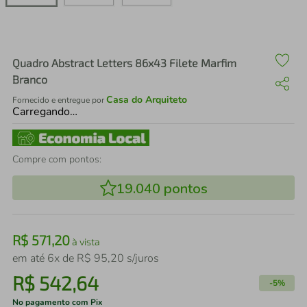
air fryer
4
º
iphone
5
º
Quadro Abstract Letters 86x43 Filete Marfim
Branco
Casa do Arquiteto
Fornecido e entregue por
Carregando…
Compre com pontos:
19.040
pontos
R$
571
,
20
à vista
em até
6
x de
R$
95
,
20
s/juros
R$
542
,
64
-
5%
No pagamento com Pix