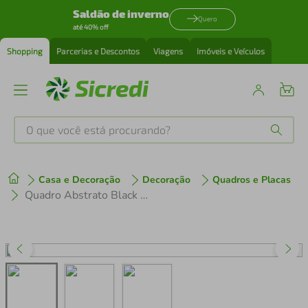
Saldão de inverno
Quero
até 40% off
Shopping
Parcerias e Descontos
Viagens
Imóveis e Veículos
O que você está procurando?
Produtos mais buscados
Casa e Decoração
Decoração
Quadros e Placas
tenis
1
º
Quadro Abstrato Black Square 86x86 Filete Preto
cafeteira
2
º
perfume
3
º