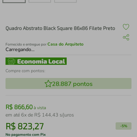
air fryer
4
º
iphone
5
º
Quadro Abstrato Black Square 86x86 Filete Preto
Casa do Arquiteto
Fornecido e entregue por
Carregando…
Compre com pontos:
28.887
pontos
R$
866
,
60
à vista
em até
6
x de
R$
144
,
43
s/juros
R$
823
,
27
-
5%
No pagamento com Pix