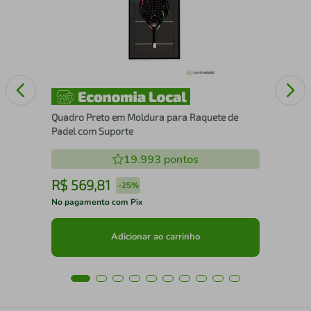
com
Quadro Preto em Moldura para Raquete de
Padel com Suporte
19.993
pontos
R$
569
,
81
R
-
25%
No pagamento com Pix
No 
Adicionar ao carrinho