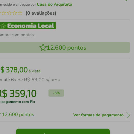
Casa do Arquiteto
rnecido e entregue por
☆
☆
☆
☆
☆
(0 avaliações)
ompre com pontos:
12.600
pontos
R$
378
,
00
à vista
m até
6
x de
R$
63
,
00
s/juros
R$
359
,
10
-
5%
 pagamento com Pix
12.600
pontos
Ver formas de pagamento