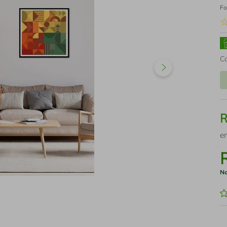
Fo
C
e
No