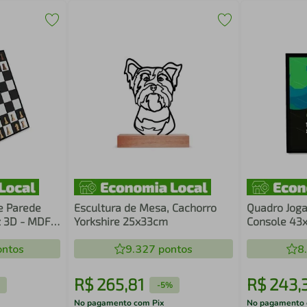
e Parede
Escultura de Mesa, Cachorro
Quadro Jog
z 3D - MDF
Yorkshire 25x33cm
Console 43x
ntos
9.327
pontos
8
R$
265
,
81
R$
243
,
-
5%
No pagamento com Pix
No pagamento 