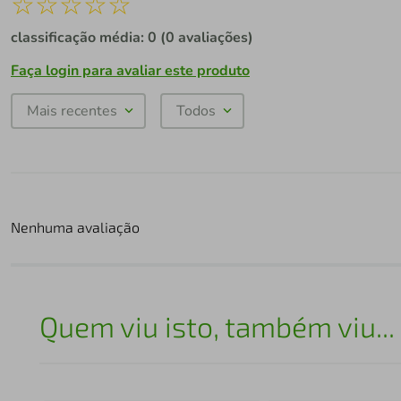
☆
☆
☆
☆
☆
classificação média: 0
(0 avaliações)
Faça login para avaliar este produto
Mais recentes
Todos
Nenhuma avaliação
Quem viu isto, também viu...