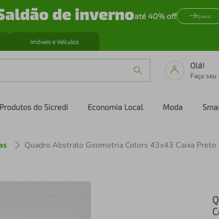
Saldão de inverno
até 40% off
Quero
Imóveis e Veículos
Olá!
Faça seu
Produtos do Sicredi
Economia Local
Moda
Sma
as
Quadro Abstrato Geometria Colors 43x43 Caixa Preto
Q
C