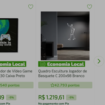
Fras
Chur
ador de Vídeo Game
Quadro Escultura Jogador de
30 Caixa Preto
Basquete C 200x98 Branco
.540
pontos
42.793
pontos
39
R$
1
.
219
,
61
R$
-
5%
-
5%
com Pix
No pagamento com Pix
No pa