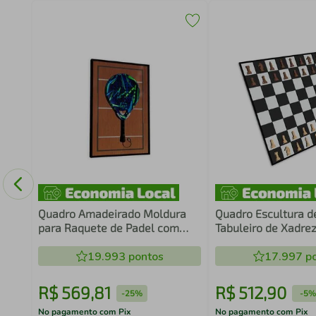
Game
Quadro Amadeirado Moldura
Quadro Escultura d
para Raquete de Padel com
Tabuleiro de Xadre
Suporte
6mm
19.993
pontos
17.997
po
R$
569
,
81
R$
512
,
90
-
25%
-
5%
No pagamento com Pix
No pagamento com Pix