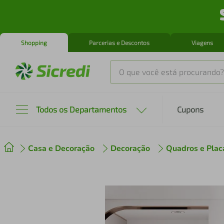
Shopping
Parcerias e Descontos
Viagens
O que você está procurando?
Produtos mais buscados
Todos os Departamentos
Cupons
tenis
1
º
Casa e Decoração
Decoração
Quadros e Plac
cafeteira
2
º
perfume
3
º
air fryer
4
º