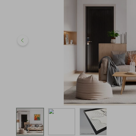
iphone
5
º