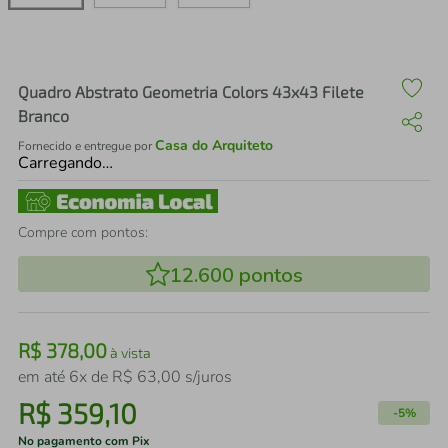
air fryer
4
º
iphone
5
º
Quadro Abstrato Geometria Colors 43x43 Filete
Branco
Casa do Arquiteto
Fornecido e entregue por
Carregando…
Compre com pontos:
12.600
pontos
R$
378
,
00
à vista
em até
6
x de
R$
63
,
00
s/juros
R$
359
,
10
-
5%
No pagamento com Pix