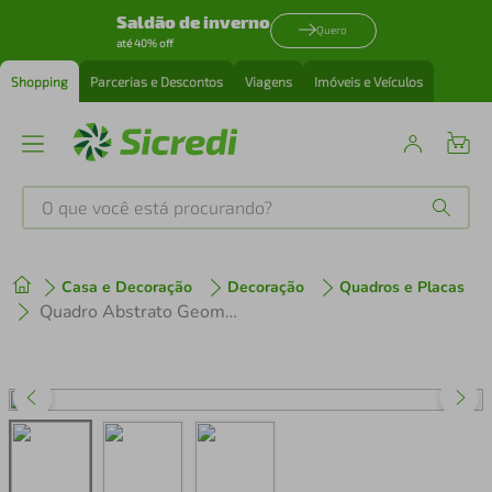
Saldão de inverno
Quero
até 40% off
Shopping
Parcerias e Descontos
Viagens
Imóveis e Veículos
O que você está procurando?
Produtos mais buscados
Casa e Decoração
Decoração
Quadros e Placas
tenis
1
º
Quadro Abstrato Geometria Colors 43x43 Filete Branco
cafeteira
2
º
perfume
3
º