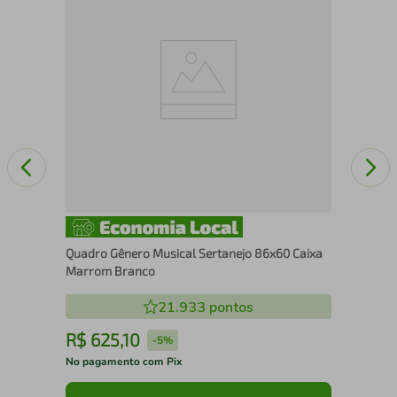
Mo
Quadro Gênero Musical Sertanejo 86x60 Caixa
Marrom Branco
21.933
pontos
R$
625
,
10
R
-
5%
No pagamento com Pix
No 