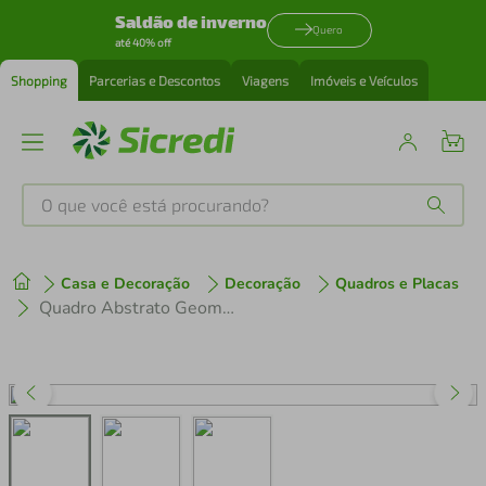
Saldão de inverno
Quero
até 40% off
Shopping
Parcerias e Descontos
Viagens
Imóveis e Veículos
O que você está procurando?
Produtos mais buscados
Casa e Decoração
Decoração
Quadros e Placas
tenis
1
º
Quadro Abstrato Geometria Colors 43x43 Sem Moldura
cafeteira
2
º
perfume
3
º