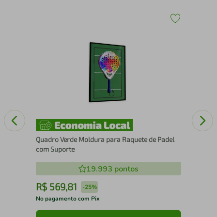
x70
Esc
Quadro Verde Moldura para Raquete de Padel
com Suporte
19.993
pontos
R$
569
,
81
R
-
25%
No pagamento com Pix
No 