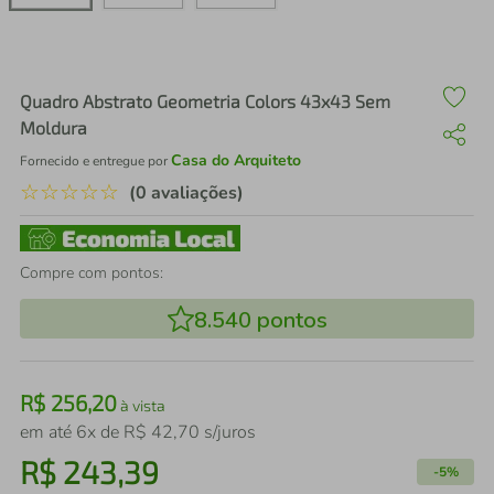
air fryer
4
º
iphone
5
º
Quadro Abstrato Geometria Colors 43x43 Sem
Moldura
Casa do Arquiteto
Fornecido e entregue por
☆
☆
☆
☆
☆
(0 avaliações)
Compre com pontos:
8.540
pontos
R$
256
,
20
à vista
em até
6
x de
R$
42
,
70
s/juros
R$
243
,
39
-
5%