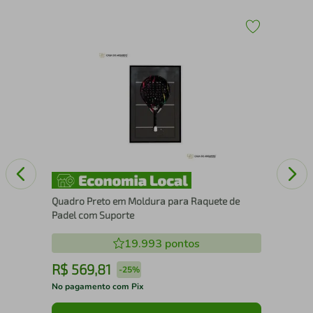
30
Qua
Pad
Quadro Preto em Moldura para Raquete de
Padel com Suporte
19.993
pontos
R$
569
,
81
R
-
25%
No pagamento com Pix
No 