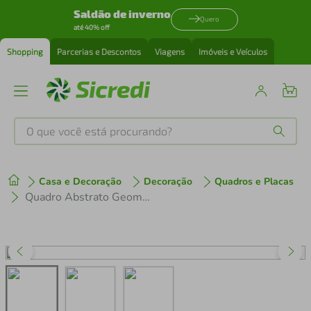
Saldão de inverno
Quero
até 40% off
Shopping
Parcerias e Descontos
Viagens
Imóveis e Veículos
O que você está procurando?
Produtos mais buscados
Casa e Decoração
Decoração
Quadros e Placas
tenis
1
º
Quadro Abstrato Geometria Colors 60x60 Filete Marfim
cafeteira
2
º
perfume
3
º