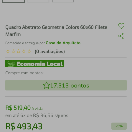
air fryer
4
º
iphone
5
º
Quadro Abstrato Geometria Colors 60x60 Filete
Marfim
Casa do Arquiteto
Fornecido e entregue por
☆
☆
☆
☆
☆
(0 avaliações)
Compre com pontos:
17.313
pontos
R$
519
,
40
à vista
em até
6
x de
R$
86
,
56
s/juros
R$
493
,
43
-
5%