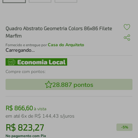
air fryer
4
º
iphone
5
º
Quadro Abstrato Geometria Colors 86x86 Filete
Marfim
Casa do Arquiteto
Fornecido e entregue por
Carregando…
Compre com pontos:
28.887
pontos
R$
866
,
60
à vista
em até
6
x de
R$
144
,
43
s/juros
R$
823
,
27
-
5%
No pagamento com Pix