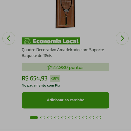
Quadro Decorativo Amadeirado com Suporte
Raquete de Tênis
22.980
pontos
R$
654
,
93
R
-
18%
No pagamento com Pix
No 
Adicionar ao carrinho