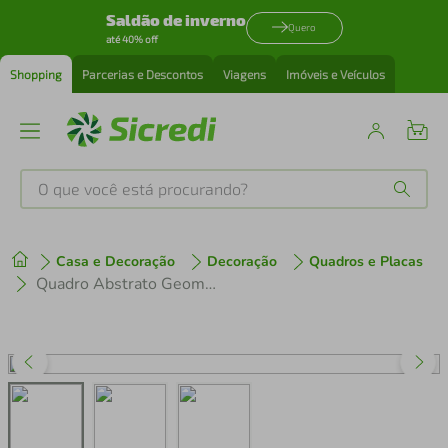
Saldão de inverno
Quero
até 40% off
Shopping
Parcerias e Descontos
Viagens
Imóveis e Veículos
O que você está procurando?
Produtos mais buscados
Casa e Decoração
Decoração
Quadros e Placas
tenis
1
º
Quadro Abstrato Geometria Colors 86x86 Filete Marfim
cafeteira
2
º
perfume
3
º